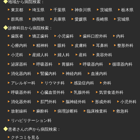
◆地域から病院検索：
東京都
埼玉県
千葉県
神奈川県
茨城県
栃木県
群馬県
静岡県
兵庫県
愛媛県
長崎県
宮城県
◆診療科目から病院検索：
歯医者
矯正歯科
小児歯科
歯科口腔外科
内科
心療内科
精神科
眼科
皮膚科
耳鼻科
整形外科
小児科
産婦人科
婦人科
産科
美容外科
泌尿器科
呼吸器科
胃腸科
呼吸器内科
循環器内科
消化器内科
腎臓内科
神経内科
血液内科
アレルギー科
リウマチ科
感染症内科
外科
呼吸器外科
心臓血管外科
乳腺外科
気管食道外科
消化器外科
肛門外科
脳神経外科
形成外科
小児外科
放射線科
麻酔科
病理診断科
臨床検査科
救急科
リハビリテーション科
◆患者さんの声から病院検索：
クチコミを見る