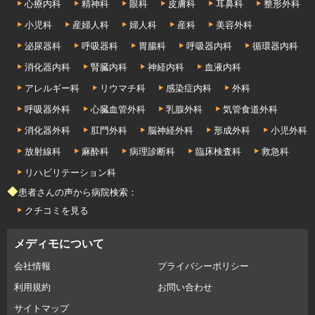
心療内科
精神科
眼科
皮膚科
耳鼻科
整形外科
小児科
産婦人科
婦人科
産科
美容外科
泌尿器科
呼吸器科
胃腸科
呼吸器内科
循環器内科
消化器内科
腎臓内科
神経内科
血液内科
アレルギー科
リウマチ科
感染症内科
外科
呼吸器外科
心臓血管外科
乳腺外科
気管食道外科
消化器外科
肛門外科
脳神経外科
形成外科
小児外科
放射線科
麻酔科
病理診断科
臨床検査科
救急科
リハビリテーション科
◆患者さんの声から病院検索：
クチコミを見る
メディモについて
会社情報
プライバシーポリシー
利用規約
お問い合わせ
サイトマップ