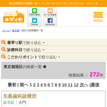
東京都港区の検索一覧｜インターネットメディカルモール メディモ
ホーム
>
東京都
>
港区の医療機関一覧
最寄り駅
で絞り込む
▼
診療科目
で絞り込む
▼
こだわりポイント
で絞り込む
▼
東京都港区
の検索一覧 ◆
272
検索結果 －
件
最初 |
前へ
1
2
3
4
5
6
7
8
9
10
11
12
次へ
|
最後
矢島歯科診療所
最寄駅
：
大門