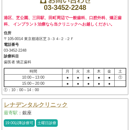
03-3452-2248
港区、芝公園、三田駅、田町周辺で一般歯科、口腔外科、矯正歯
科、 インプラント治療なら当クリニックへお越しください。
住所
〒105-0014 東京都港区芝３-３４-２ -２Ｆ
電話番号
03-3452-2248
診療科目
歯医者 矯正歯科
時間
月
火
水
木
金
土
10:00～13:00
●
●
●
●
●
①
15:00～20:00
●
●
●
●
●
①：10：00～14：00
レナデンタルクリニック
最寄駅
：
銀座
19:00以降診療可
土曜日診療