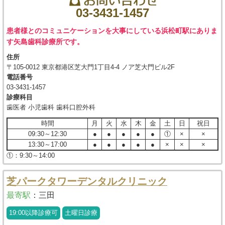
03-3431-1457
患者様とのコミュニケーションを大事にしている浜松町駅にありま
す矢島歯科診療所です。
住所
〒105-0012 東京都港区芝大門1丁目4-4 ノア芝大門ビル2F
電話番号
03-3431-1457
診療科目
歯医者 小児歯科 歯科口腔外科
時間
月
火
水
木
金
土
日
祝日
09:30～12:30
●
●
●
●
●
①
×
×
13:30～17:00
●
●
●
●
●
×
×
×
①：9:30～14:00
芝パークタワーデンタルクリニック
最寄駅
：
三田
19:00以降診療可
土曜日診療