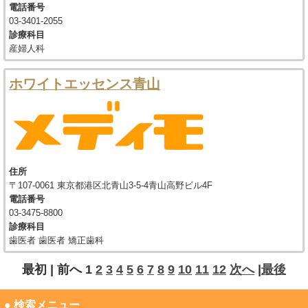
電話番号
03-3401-2055
診療科目
産婦人科
ホワイトエッセンス青山
住所
〒107-0061 東京都港区北青山3-5-4青山高野ビル4F
電話番号
03-3475-8800
診療科目
歯医者 歯医者 矯正歯科
最初 |
前へ
1
2
3
4
5
6
7
8
9
10
11
12
次へ
|
最後
● 検索メニュー