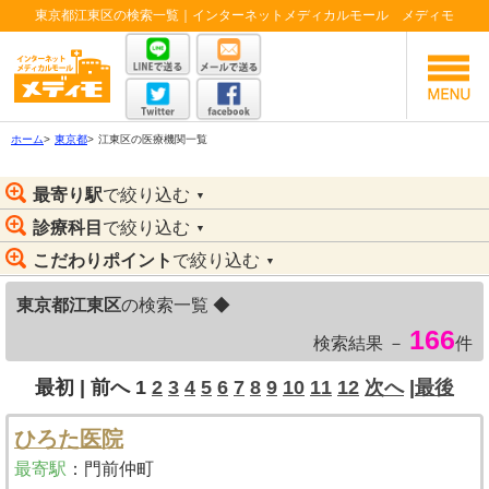
東京都江東区の検索一覧｜インターネットメディカルモール メディモ
ホーム
>
東京都
>
江東区の医療機関一覧
最寄り駅
で絞り込む
▼
診療科目
で絞り込む
▼
こだわりポイント
で絞り込む
▼
東京都江東区
の検索一覧 ◆
166
検索結果 －
件
最初 |
前へ
1
2
3
4
5
6
7
8
9
10
11
12
次へ
|
最後
ひろた医院
最寄駅
：
門前仲町