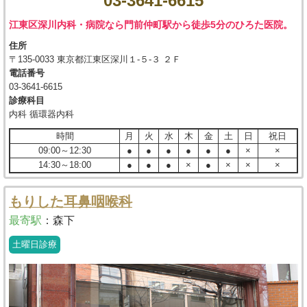
03-3641-6615
江東区深川内科・病院なら門前仲町駅から徒歩5分のひろた医院。
住所
〒135-0033 東京都江東区深川１-５-３ ２Ｆ
電話番号
03-3641-6615
診療科目
内科 循環器内科
時間
月
火
水
木
金
土
日
祝日
09:00～12:30
●
●
●
●
●
●
×
×
14:30～18:00
●
●
●
×
●
×
×
×
もりした耳鼻咽喉科
最寄駅
：
森下
土曜日診療