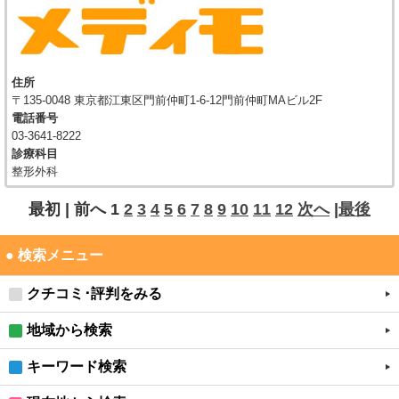
住所
〒135-0048 東京都江東区門前仲町1-6-12門前仲町MAビル2F
電話番号
03-3641-8222
診療科目
整形外科
最初 |
前へ
1
2
3
4
5
6
7
8
9
10
11
12
次へ
|
最後
● 検索メニュー
クチコミ･評判をみる
地域から検索
キーワード検索