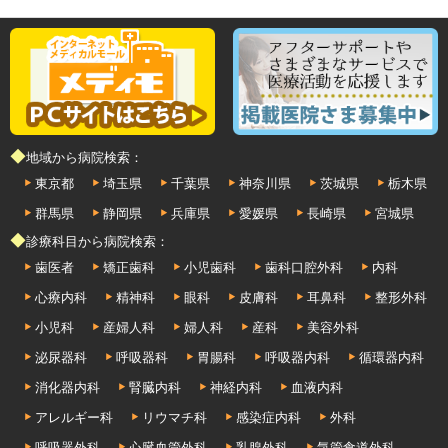
◆地域から病院検索：
東京都
埼玉県
千葉県
神奈川県
茨城県
栃木県
群馬県
静岡県
兵庫県
愛媛県
長崎県
宮城県
◆診療科目から病院検索：
歯医者
矯正歯科
小児歯科
歯科口腔外科
内科
心療内科
精神科
眼科
皮膚科
耳鼻科
整形外科
小児科
産婦人科
婦人科
産科
美容外科
泌尿器科
呼吸器科
胃腸科
呼吸器内科
循環器内科
消化器内科
腎臓内科
神経内科
血液内科
アレルギー科
リウマチ科
感染症内科
外科
呼吸器外科
心臓血管外科
乳腺外科
気管食道外科