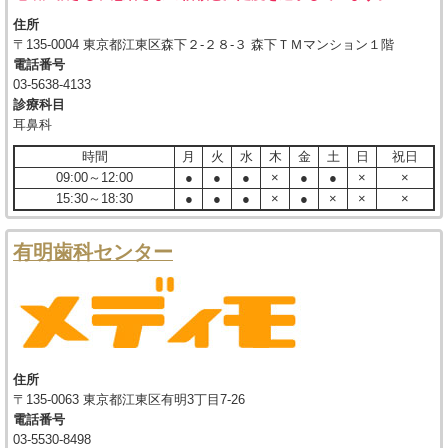
住所
〒135-0004 東京都江東区森下２-２８-３ 森下ＴＭマンション１階
電話番号
03-5638-4133
診療科目
耳鼻科
時間
月
火
水
木
金
土
日
祝日
09:00～12:00
●
●
●
×
●
●
×
×
15:30～18:30
●
●
●
×
●
×
×
×
有明歯科センター
住所
〒135-0063 東京都江東区有明3丁目7-26
電話番号
03-5530-8498