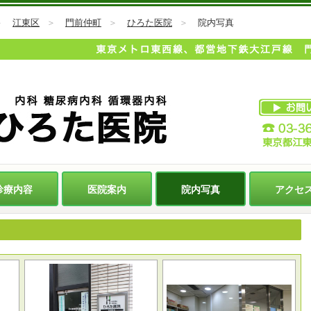
＞
江東区
＞
門前仲町
＞
ひろた医院
＞
院内写真
診療内容
医院案内
院内写真
アクセ