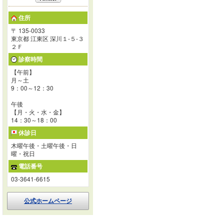
住所
〒 135-0033
東京都 江東区 深川１-５-３
２Ｆ
診察時間
【午前】
月～土
9：00～12：30
午後
【月・火・水・金】
14：30～18：00
休診日
木曜午後・土曜午後・日
曜・祝日
電話番号
03-3641-6615
公式ホームページ