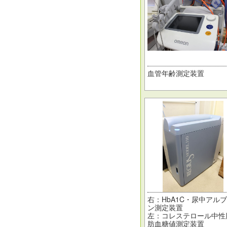
血管年齢測定装置
右：HbA1C・尿中アル
ン測定装置
左：コレステロール中性
肪血糖値測定装置