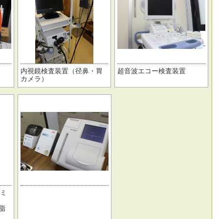
内視鏡検査装置（径鼻・胃
超音波エコー検査装置
カメラ）
ブミ
脂