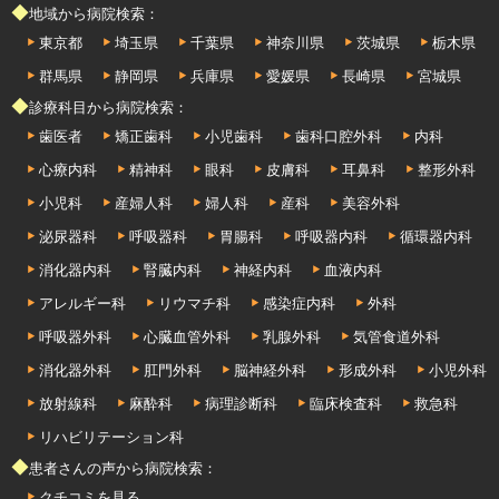
◆地域から病院検索：
東京都
埼玉県
千葉県
神奈川県
茨城県
栃木県
群馬県
静岡県
兵庫県
愛媛県
長崎県
宮城県
◆診療科目から病院検索：
歯医者
矯正歯科
小児歯科
歯科口腔外科
内科
心療内科
精神科
眼科
皮膚科
耳鼻科
整形外科
小児科
産婦人科
婦人科
産科
美容外科
泌尿器科
呼吸器科
胃腸科
呼吸器内科
循環器内科
消化器内科
腎臓内科
神経内科
血液内科
アレルギー科
リウマチ科
感染症内科
外科
呼吸器外科
心臓血管外科
乳腺外科
気管食道外科
消化器外科
肛門外科
脳神経外科
形成外科
小児外科
放射線科
麻酔科
病理診断科
臨床検査科
救急科
リハビリテーション科
◆患者さんの声から病院検索：
クチコミを見る