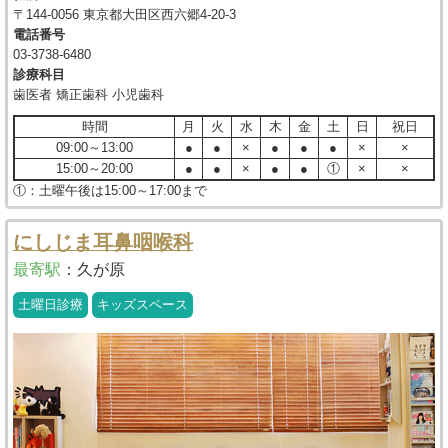
〒144-0056 東京都大田区西六郷4-20-3
電話番号
03-3738-6480
診療科目
歯医者 矯正歯科 小児歯科
時間
月
火
水
木
金
土
日
祝日
09:00～13:00
●
●
×
●
●
●
×
×
15:00～20:00
●
●
×
●
●
①
×
×
①：土曜午後は15:00～17:00まで
にしじま耳鼻咽喉科
最寄駅
：
久が原
土曜日診療
キッズスペース