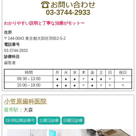
03-3744-2933
わかりやすい説明と丁寧な治療がモットー
住所
〒144-0043 東京都大田区羽田2-5-2
電話番号
03-3744-2933
診療科目
歯医者
時間
月
火
水
木
金
土
日
祝日
09:30～13:00
●
●
●
×
●
●
×
×
15:00～19:00
●
●
●
×
●
×
×
×
小笠原歯科医院
最寄駅
：
大森
19:00以降診療可
土曜日診療
日曜日診療