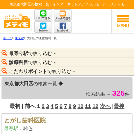
東京都大田区の検索一覧｜インターネットメディカルモール メディモ
ホーム
>
東京都
>
大田区の医療機関一覧
最寄り駅
で絞り込む
▼
診療科目
で絞り込む
▼
こだわりポイント
で絞り込む
▼
東京都大田区
の検索一覧 ◆
325
検索結果 －
件
最初 |
前へ
1
2
3
4
5
6
7
8
9
10
11
12
次へ
|
最後
とがし歯科医院
最寄駅
：
雑色