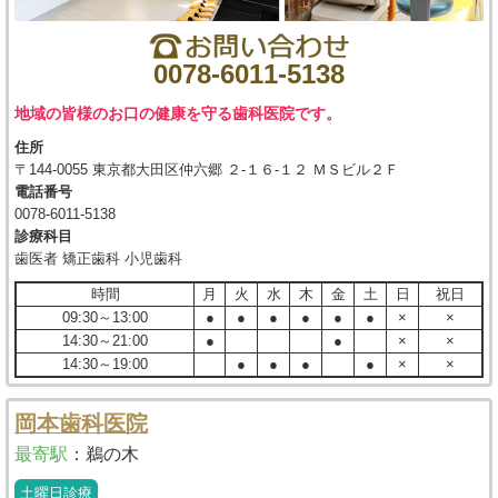
0078-6011-5138
地域の皆様のお口の健康を守る歯科医院です。
住所
〒144-0055 東京都大田区仲六郷 ２-１６-１２ ＭＳビル２Ｆ
電話番号
0078-6011-5138
診療科目
歯医者 矯正歯科 小児歯科
時間
月
火
水
木
金
土
日
祝日
09:30～13:00
●
●
●
●
●
●
×
×
14:30～21:00
●
●
×
×
14:30～19:00
●
●
●
●
×
×
岡本歯科医院
最寄駅
：
鵜の木
土曜日診療