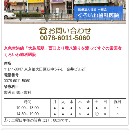
0078-6011-5060
京急空港線「大鳥居駅」西口より環八通りを渡ってすぐの歯医者
くろいわ歯科医院
住所
〒144-0047 東京都大田区萩中3-7-1 金井ビル2F
電話番号
0078-6011-5060
診療科目
歯医者 矯正歯科
時間
月
火
水
木
金
土
日
祝日
10:00～13:00
●
●
●
×
●
●
×
×
14:30～19:00
●
●
●
×
●
①
×
×
①：土曜日午後の診療は17：00迄です。