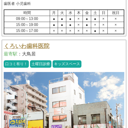
歯医者 小児歯科
時間
月
火
水
木
金
土
日
祝日
09:00～13:00
●
●
●
×
●
●
×
×
15:00～19:00
●
●
●
×
●
×
×
×
15:00～17:00
×
×
×
×
×
●
×
×
くろいわ歯科医院
最寄駅
：
大鳥居
口コミ有り！
土曜日診療
キッズスペース