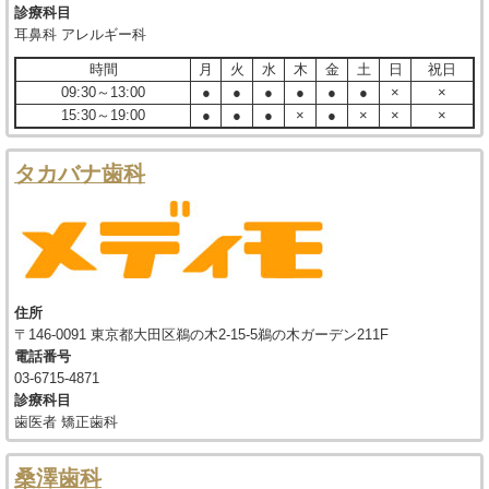
診療科目
耳鼻科 アレルギー科
時間
月
火
水
木
金
土
日
祝日
09:30～13:00
●
●
●
●
●
●
×
×
15:30～19:00
●
●
●
×
●
×
×
×
タカバナ歯科
住所
〒146-0091 東京都大田区鵜の木2-15-5鵜の木ガーデン211F
電話番号
03-6715-4871
診療科目
歯医者 矯正歯科
桑澤歯科