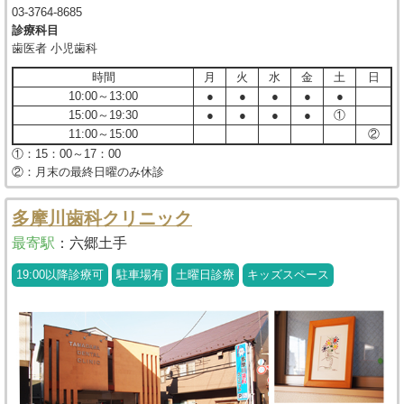
03-3764-8685
診療科目
歯医者 小児歯科
時間
月
火
水
金
土
日
10:00～13:00
●
●
●
●
●
15:00～19:30
●
●
●
●
①
11:00～15:00
②
①：15：00～17：00
②：月末の最終日曜のみ休診
多摩川歯科クリニック
最寄駅
：
六郷土手
19:00以降診療可
駐車場有
土曜日診療
キッズスペース