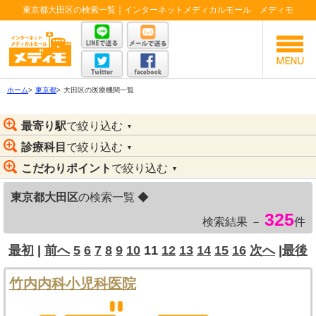
東京都大田区の検索一覧｜インターネットメディカルモール メディモ
ホーム
>
東京都
>
大田区の医療機関一覧
最寄り駅
で絞り込む
▼
診療科目
で絞り込む
▼
こだわりポイント
で絞り込む
▼
東京都大田区
の検索一覧 ◆
325
検索結果 －
件
最初
|
前へ
5
6
7
8
9
10
11
12
13
14
15
16
次へ
|
最後
竹内内科小児科医院