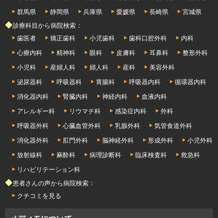
群馬県
静岡県
兵庫県
愛媛県
長崎県
宮城県
◆診療科目から病院検索：
歯医者
矯正歯科
小児歯科
歯科口腔外科
内科
心療内科
精神科
眼科
皮膚科
耳鼻科
整形外科
小児科
産婦人科
婦人科
産科
美容外科
泌尿器科
呼吸器科
胃腸科
呼吸器内科
循環器内科
消化器内科
腎臓内科
神経内科
血液内科
アレルギー科
リウマチ科
感染症内科
外科
呼吸器外科
心臓血管外科
乳腺外科
気管食道外科
消化器外科
肛門外科
脳神経外科
形成外科
小児外科
放射線科
麻酔科
病理診断科
臨床検査科
救急科
リハビリテーション科
◆患者さんの声から病院検索：
クチコミを見る