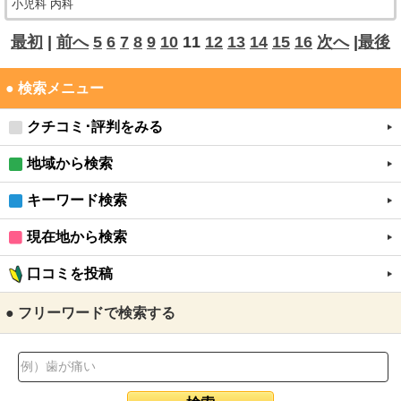
小児科 内科
最初
|
前へ
5
6
7
8
9
10
11
12
13
14
15
16
次へ
|
最後
● 検索メニュー
クチコミ･評判をみる
地域から検索
キーワード検索
現在地から検索
口コミを投稿
● フリーワードで検索する