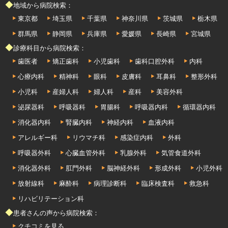
◆地域から病院検索：
東京都
埼玉県
千葉県
神奈川県
茨城県
栃木県
群馬県
静岡県
兵庫県
愛媛県
長崎県
宮城県
◆診療科目から病院検索：
歯医者
矯正歯科
小児歯科
歯科口腔外科
内科
心療内科
精神科
眼科
皮膚科
耳鼻科
整形外科
小児科
産婦人科
婦人科
産科
美容外科
泌尿器科
呼吸器科
胃腸科
呼吸器内科
循環器内科
消化器内科
腎臓内科
神経内科
血液内科
アレルギー科
リウマチ科
感染症内科
外科
呼吸器外科
心臓血管外科
乳腺外科
気管食道外科
消化器外科
肛門外科
脳神経外科
形成外科
小児外科
放射線科
麻酔科
病理診断科
臨床検査科
救急科
リハビリテーション科
◆患者さんの声から病院検索：
クチコミを見る