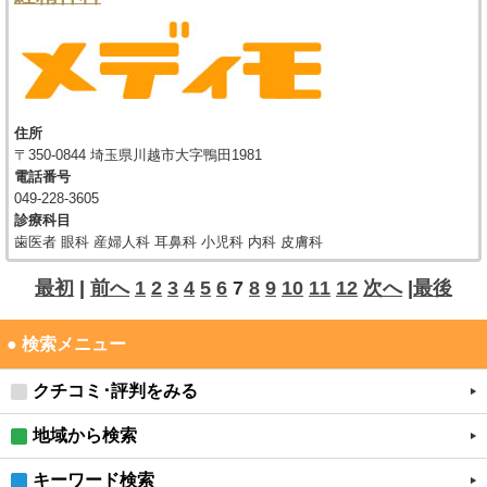
住所
〒350-0844 埼玉県川越市大字鴨田1981
電話番号
049-228-3605
診療科目
歯医者 眼科 産婦人科 耳鼻科 小児科 内科 皮膚科
最初
|
前へ
1
2
3
4
5
6
7
8
9
10
11
12
次へ
|
最後
● 検索メニュー
クチコミ･評判をみる
地域から検索
キーワード検索