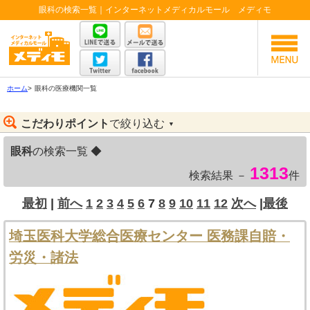
眼科の検索一覧｜インターネットメディカルモール メディモ
ホーム
>
眼科の医療機関一覧
こだわりポイント
で絞り込む
▼
眼科
の検索一覧 ◆
1313
検索結果 －
件
最初
|
前へ
1
2
3
4
5
6
7
8
9
10
11
12
次へ
|
最後
埼玉医科大学総合医療センター 医務課自賠・
労災・諸法