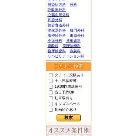
感染症内科
外科
呼吸器外科
心臓血管外科
乳腺外科
気管食道外科
消化器外科
肛門外科
脳神経外科
形成外科
小児外科
放射線科
麻酔科
病理診断科
臨床検査科
救急科
リハビリテーション科
こだわり検索
クチコミ投稿あり
土・日診療可
19:00以降診療可
当日予約OK
駐車場有り
キッズスペース
動画紹介あり