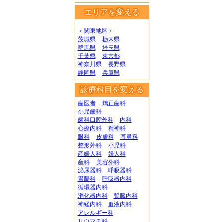
エリアを変える
＜関東地区＞
茨城県
栃木県
群馬県
埼玉県
千葉県
東京都
神奈川県
長野県
静岡県
兵庫県
診療科目を変える
歯医者
矯正歯科
小児歯科
歯科口腔外科
内科
心療内科
精神科
眼科
皮膚科
耳鼻科
整形外科
小児科
産婦人科
婦人科
産科
美容外科
泌尿器科
呼吸器科
胃腸科
呼吸器内科
循環器内科
消化器内科
腎臓内科
神経内科
血液内科
アレルギー科
リウマチ科