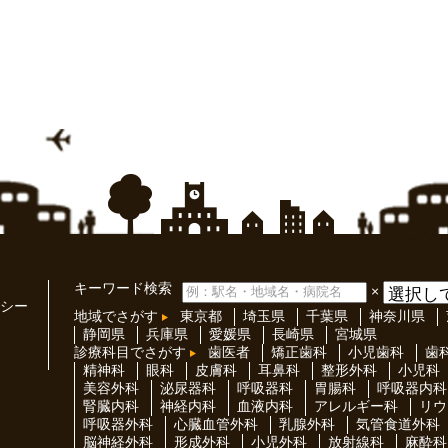
キーワード検索
×
シー
地域でさがす
東京都
埼玉県
千葉県
神奈川県
静岡県
兵庫県
愛媛県
長崎県
宮城県
診療科目でさがす
歯医者
矯正歯科
小児歯科
歯
精神科
眼科
皮膚科
耳鼻科
整形外科
小児科
美容外科
泌尿器科
呼吸器科
胃腸科
呼吸器内科
腎臓内科
神経内科
血液内科
アレルギー科
リウ
呼吸器外科
心臓血管外科
乳腺外科
気管食道外科
脳神経外科
形成外科
小児外科
放射線科
麻酔科