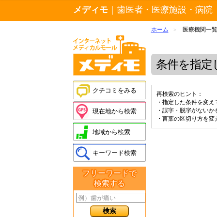
メディモ
｜歯医者・医療施設・病院
ホーム
医療機関一
>
条件を指定
クチコミをみる
再検索のヒント：
・指定した条件を変え
・誤字・脱字がないか
現在地から検索
・言葉の区切り方を変
地域から検索
キーワード検索
フリーワードで
検索する