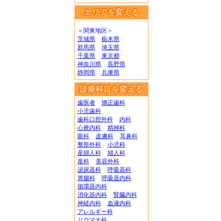
エリアを変える
＜関東地区＞
茨城県
栃木県
群馬県
埼玉県
千葉県
東京都
神奈川県
長野県
静岡県
兵庫県
診療科目を変える
歯医者
矯正歯科
小児歯科
歯科口腔外科
内科
心療内科
精神科
眼科
皮膚科
耳鼻科
整形外科
小児科
産婦人科
婦人科
産科
美容外科
泌尿器科
呼吸器科
胃腸科
呼吸器内科
循環器内科
消化器内科
腎臓内科
神経内科
血液内科
アレルギー科
リウマチ科