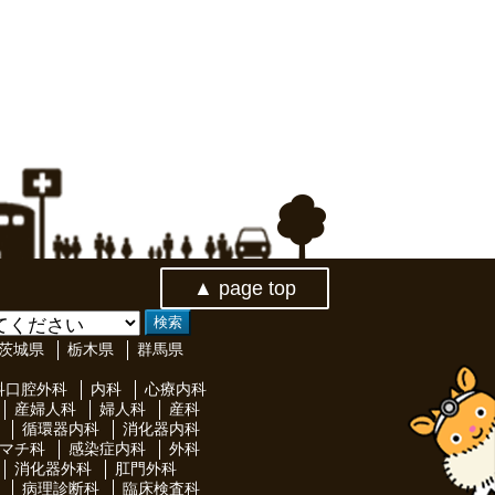
▲ page top
茨城県
栃木県
群馬県
科口腔外科
内科
心療内科
産婦人科
婦人科
産科
循環器内科
消化器内科
マチ科
感染症内科
外科
消化器外科
肛門外科
病理診断科
臨床検査科