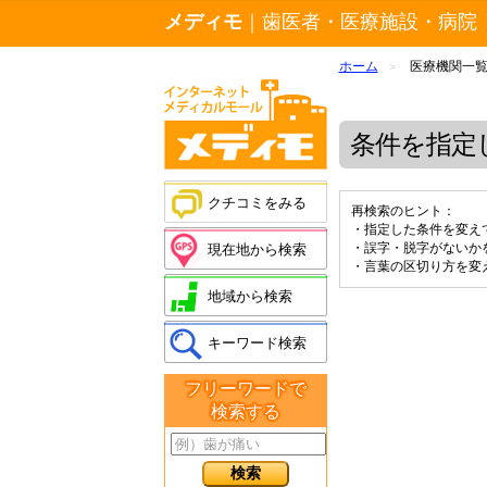
メディモ
｜歯医者・医療施設・病院
ホーム
医療機関一
>
条件を指定
クチコミをみる
再検索のヒント：
・指定した条件を変え
・誤字・脱字がないか
現在地から検索
・言葉の区切り方を変
地域から検索
キーワード検索
フリーワードで
検索する