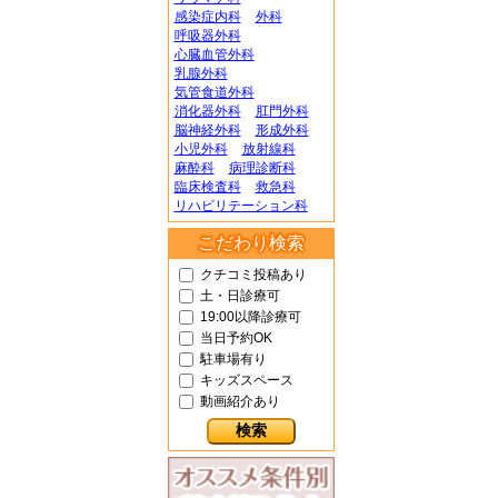
感染症内科
外科
呼吸器外科
心臓血管外科
乳腺外科
気管食道外科
消化器外科
肛門外科
脳神経外科
形成外科
小児外科
放射線科
麻酔科
病理診断科
臨床検査科
救急科
リハビリテーション科
こだわり検索
クチコミ投稿あり
土・日診療可
19:00以降診療可
当日予約OK
駐車場有り
キッズスペース
動画紹介あり