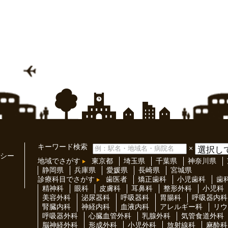
キーワード検索
×
シー
地域でさがす
東京都
埼玉県
千葉県
神奈川県
静岡県
兵庫県
愛媛県
長崎県
宮城県
診療科目でさがす
歯医者
矯正歯科
小児歯科
歯
精神科
眼科
皮膚科
耳鼻科
整形外科
小児科
美容外科
泌尿器科
呼吸器科
胃腸科
呼吸器内科
腎臓内科
神経内科
血液内科
アレルギー科
リウ
呼吸器外科
心臓血管外科
乳腺外科
気管食道外科
脳神経外科
形成外科
小児外科
放射線科
麻酔科