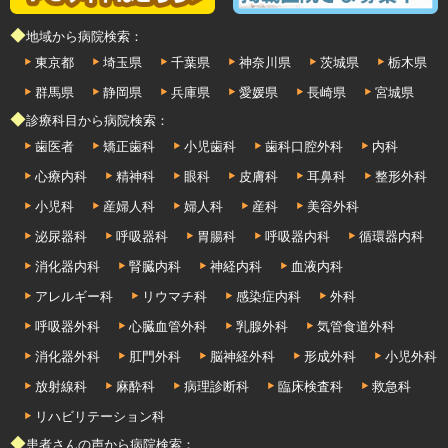
◆地域から病院検索：
東京都
埼玉県
千葉県
神奈川県
茨城県
栃木県
群馬県
静岡県
兵庫県
愛媛県
長崎県
宮城県
◆診療科目から病院検索：
歯医者
矯正歯科
小児歯科
歯科口腔外科
内科
心療内科
精神科
眼科
皮膚科
耳鼻科
整形外科
小児科
産婦人科
婦人科
産科
美容外科
泌尿器科
呼吸器科
胃腸科
呼吸器内科
循環器内科
消化器内科
腎臓内科
神経内科
血液内科
アレルギー科
リウマチ科
感染症内科
外科
呼吸器外科
心臓血管外科
乳腺外科
気管食道外科
消化器外科
肛門外科
脳神経外科
形成外科
小児外科
放射線科
麻酔科
病理診断科
臨床検査科
救急科
リハビリテーション科
◆患者さんの声から病院検索：