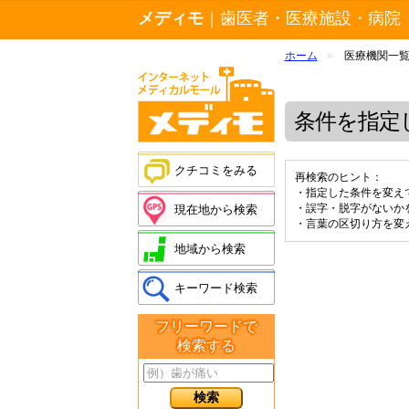
メディモ
｜歯医者・医療施設・病院
ホーム
医療機関一
>
条件を指定
クチコミをみる
再検索のヒント：
・指定した条件を変え
・誤字・脱字がないか
現在地から検索
・言葉の区切り方を変
地域から検索
キーワード検索
フリーワードで
検索する