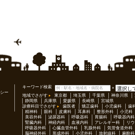
キーワード検索
×
シー
地域でさがす
東京都
埼玉県
千葉県
神奈川県
静岡県
兵庫県
愛媛県
長崎県
宮城県
診療科目でさがす
歯医者
矯正歯科
小児歯科
歯
精神科
眼科
皮膚科
耳鼻科
整形外科
小児科
美容外科
泌尿器科
呼吸器科
胃腸科
呼吸器内科
腎臓内科
神経内科
血液内科
アレルギー科
リウ
呼吸器外科
心臓血管外科
乳腺外科
気管食道外科
脳神経外科
形成外科
小児外科
放射線科
麻酔科