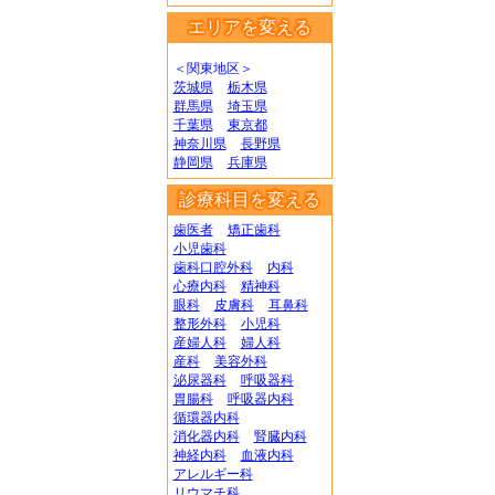
エリアを変える
＜関東地区＞
茨城県
栃木県
群馬県
埼玉県
千葉県
東京都
神奈川県
長野県
静岡県
兵庫県
診療科目を変える
歯医者
矯正歯科
小児歯科
歯科口腔外科
内科
心療内科
精神科
眼科
皮膚科
耳鼻科
整形外科
小児科
産婦人科
婦人科
産科
美容外科
泌尿器科
呼吸器科
胃腸科
呼吸器内科
循環器内科
消化器内科
腎臓内科
神経内科
血液内科
アレルギー科
リウマチ科