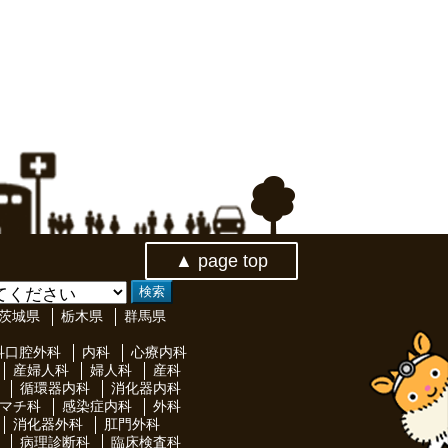
▲ page top
茨城県
栃木県
群馬県
科口腔外科
内科
心療内科
産婦人科
婦人科
産科
循環器内科
消化器内科
マチ科
感染症内科
外科
消化器外科
肛門外科
病理診断科
臨床検査科