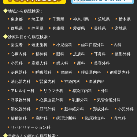
◆地域から病院検索：
東京都
埼玉県
千葉県
神奈川県
茨城県
栃木県
群馬県
静岡県
兵庫県
愛媛県
長崎県
宮城県
◆診療科目から病院検索：
歯医者
矯正歯科
小児歯科
歯科口腔外科
内科
心療内科
精神科
眼科
皮膚科
耳鼻科
整形外科
小児科
産婦人科
婦人科
産科
美容外科
泌尿器科
呼吸器科
胃腸科
呼吸器内科
循環器内科
消化器内科
腎臓内科
神経内科
血液内科
アレルギー科
リウマチ科
感染症内科
外科
呼吸器外科
心臓血管外科
乳腺外科
気管食道外科
消化器外科
肛門外科
脳神経外科
形成外科
小児外科
放射線科
麻酔科
病理診断科
臨床検査科
救急科
リハビリテーション科
◆患者さんの声から病院検索：