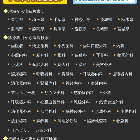
◆地域から病院検索：
東京都
埼玉県
千葉県
神奈川県
茨城県
栃木県
群馬県
静岡県
兵庫県
愛媛県
長崎県
宮城県
◆診療科目から病院検索：
歯医者
矯正歯科
小児歯科
歯科口腔外科
内科
心療内科
精神科
眼科
皮膚科
耳鼻科
整形外科
小児科
産婦人科
婦人科
産科
美容外科
泌尿器科
呼吸器科
胃腸科
呼吸器内科
循環器内科
消化器内科
腎臓内科
神経内科
血液内科
アレルギー科
リウマチ科
感染症内科
外科
呼吸器外科
心臓血管外科
乳腺外科
気管食道外科
消化器外科
肛門外科
脳神経外科
形成外科
小児外科
放射線科
麻酔科
病理診断科
臨床検査科
救急科
リハビリテーション科
◆患者さんの声から病院検索：