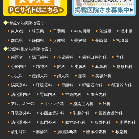
◆地域から病院検索：
東京都
埼玉県
千葉県
神奈川県
茨城県
栃木県
群馬県
静岡県
兵庫県
愛媛県
長崎県
宮城県
◆診療科目から病院検索：
歯医者
矯正歯科
小児歯科
歯科口腔外科
内科
心療内科
精神科
眼科
皮膚科
耳鼻科
整形外科
小児科
産婦人科
婦人科
産科
美容外科
泌尿器科
呼吸器科
胃腸科
呼吸器内科
循環器内科
消化器内科
腎臓内科
神経内科
血液内科
アレルギー科
リウマチ科
感染症内科
外科
呼吸器外科
心臓血管外科
乳腺外科
気管食道外科
消化器外科
肛門外科
脳神経外科
形成外科
小児外科
放射線科
麻酔科
病理診断科
臨床検査科
救急科