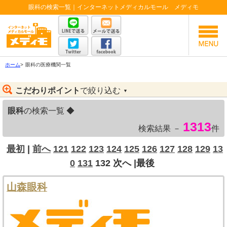
眼科の検索一覧｜インターネットメディカルモール メディモ
ホーム
>
眼科の医療機関一覧
こだわりポイント
で絞り込む
▼
眼科
の検索一覧 ◆
1313
検索結果 －
件
最初
|
前へ
121
122
123
124
125
126
127
128
129
13
0
131
132
次へ
|最後
山森眼科