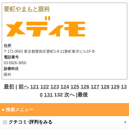
要町やまもと眼科
住所
〒171-0043 東京都豊島区要町1-8-11要町東洋ビル1F-B
電話番号
03-5926-3650
診療科目
眼科
最初
|
前へ
121
122
123
124
125
126
127
128
129
13
0
131
132
次へ
|最後
● 検索メニュー
クチコミ･評判をみる