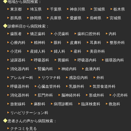
◆地域から病院検索：
東京都
埼玉県
千葉県
神奈川県
茨城県
栃木県
群馬県
静岡県
兵庫県
愛媛県
長崎県
宮城県
◆診療科目から病院検索：
歯医者
矯正歯科
小児歯科
歯科口腔外科
内科
心療内科
精神科
眼科
皮膚科
耳鼻科
整形外科
小児科
産婦人科
婦人科
産科
美容外科
泌尿器科
呼吸器科
胃腸科
呼吸器内科
循環器内科
消化器内科
腎臓内科
神経内科
血液内科
アレルギー科
リウマチ科
感染症内科
外科
呼吸器外科
心臓血管外科
乳腺外科
気管食道外科
消化器外科
肛門外科
脳神経外科
形成外科
小児外科
放射線科
麻酔科
病理診断科
臨床検査科
救急科
リハビリテーション科
◆患者さんの声から病院検索：
クチコミを見る