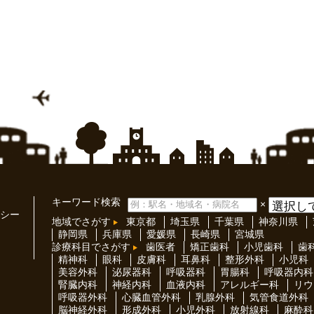
キーワード検索
×
シー
地域でさがす
東京都
埼玉県
千葉県
神奈川県
静岡県
兵庫県
愛媛県
長崎県
宮城県
診療科目でさがす
歯医者
矯正歯科
小児歯科
歯
精神科
眼科
皮膚科
耳鼻科
整形外科
小児科
美容外科
泌尿器科
呼吸器科
胃腸科
呼吸器内科
腎臓内科
神経内科
血液内科
アレルギー科
リウ
呼吸器外科
心臓血管外科
乳腺外科
気管食道外科
脳神経外科
形成外科
小児外科
放射線科
麻酔科