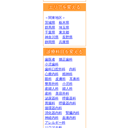
エリアを変える
＜関東地区＞
茨城県
栃木県
群馬県
埼玉県
千葉県
東京都
神奈川県
長野県
静岡県
兵庫県
診療科目を変える
歯医者
矯正歯科
小児歯科
歯科口腔外科
内科
心療内科
精神科
眼科
皮膚科
耳鼻科
整形外科
小児科
産婦人科
婦人科
産科
美容外科
泌尿器科
呼吸器科
胃腸科
呼吸器内科
循環器内科
消化器内科
腎臓内科
神経内科
血液内科
アレルギー科
リウマチ科