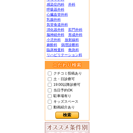
感染症内科
外科
呼吸器外科
心臓血管外科
乳腺外科
気管食道外科
消化器外科
肛門外科
脳神経外科
形成外科
小児外科
放射線科
麻酔科
病理診断科
臨床検査科
救急科
リハビリテーション科
こだわり検索
クチコミ投稿あり
土・日診療可
19:00以降診療可
当日予約OK
駐車場有り
キッズスペース
動画紹介あり