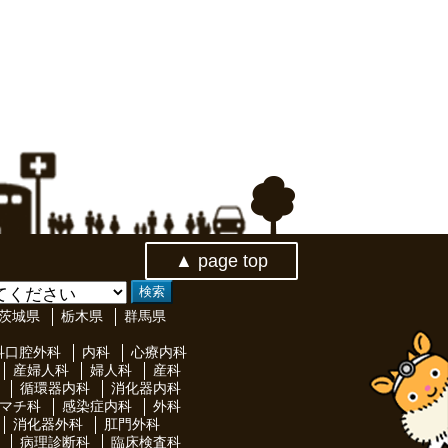
▲ page top
茨城県
栃木県
群馬県
科口腔外科
内科
心療内科
産婦人科
婦人科
産科
循環器内科
消化器内科
マチ科
感染症内科
外科
消化器外科
肛門外科
病理診断科
臨床検査科