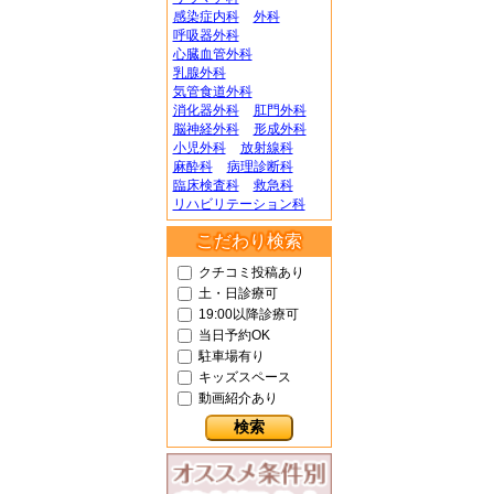
感染症内科
外科
呼吸器外科
心臓血管外科
乳腺外科
気管食道外科
消化器外科
肛門外科
脳神経外科
形成外科
小児外科
放射線科
麻酔科
病理診断科
臨床検査科
救急科
リハビリテーション科
こだわり検索
クチコミ投稿あり
土・日診療可
19:00以降診療可
当日予約OK
駐車場有り
キッズスペース
動画紹介あり