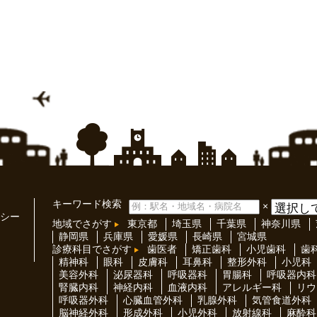
キーワード検索
×
シー
地域でさがす
東京都
埼玉県
千葉県
神奈川県
静岡県
兵庫県
愛媛県
長崎県
宮城県
診療科目でさがす
歯医者
矯正歯科
小児歯科
歯
精神科
眼科
皮膚科
耳鼻科
整形外科
小児科
美容外科
泌尿器科
呼吸器科
胃腸科
呼吸器内科
腎臓内科
神経内科
血液内科
アレルギー科
リウ
呼吸器外科
心臓血管外科
乳腺外科
気管食道外科
脳神経外科
形成外科
小児外科
放射線科
麻酔科