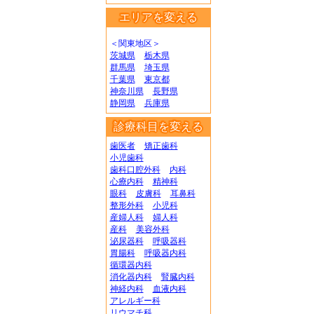
エリアを変える
＜関東地区＞
茨城県
栃木県
群馬県
埼玉県
千葉県
東京都
神奈川県
長野県
静岡県
兵庫県
診療科目を変える
歯医者
矯正歯科
小児歯科
歯科口腔外科
内科
心療内科
精神科
眼科
皮膚科
耳鼻科
整形外科
小児科
産婦人科
婦人科
産科
美容外科
泌尿器科
呼吸器科
胃腸科
呼吸器内科
循環器内科
消化器内科
腎臓内科
神経内科
血液内科
アレルギー科
リウマチ科