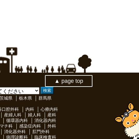
▲ page top
茨城県
栃木県
群馬県
科口腔外科
内科
心療内科
産婦人科
婦人科
産科
循環器内科
消化器内科
マチ科
感染症内科
外科
消化器外科
肛門外科
病理診断科
臨床検査科