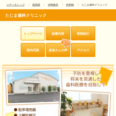
メディモトップ
群馬県
伊勢崎市
伊勢崎
たじま歯科クリニック
たじま歯科クリニック
トップページ
診療内容
医師紹介
院内写真
患者さんの声
アクセス