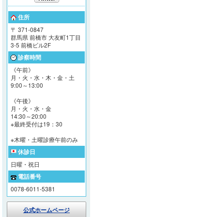
住所
〒 371-0847
群馬県 前橋市 大友町1丁目
3-5 前橋ビル2F
診察時間
《午前》
月・火・水・木・金・土
9:00～13:00
《午後》
月・火・水・金
14:30～20:00
※最終受付は19：30
※木曜・土曜診療午前のみ
休診日
日曜・祝日
電話番号
0078-6011-5381
公式ホームページ