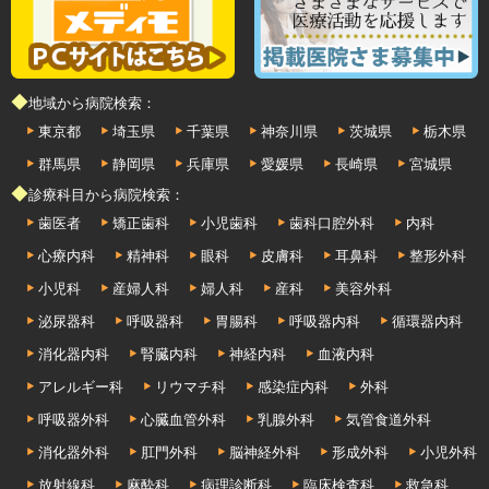
◆地域から病院検索：
東京都
埼玉県
千葉県
神奈川県
茨城県
栃木県
群馬県
静岡県
兵庫県
愛媛県
長崎県
宮城県
◆診療科目から病院検索：
歯医者
矯正歯科
小児歯科
歯科口腔外科
内科
心療内科
精神科
眼科
皮膚科
耳鼻科
整形外科
小児科
産婦人科
婦人科
産科
美容外科
泌尿器科
呼吸器科
胃腸科
呼吸器内科
循環器内科
消化器内科
腎臓内科
神経内科
血液内科
アレルギー科
リウマチ科
感染症内科
外科
呼吸器外科
心臓血管外科
乳腺外科
気管食道外科
消化器外科
肛門外科
脳神経外科
形成外科
小児外科
放射線科
麻酔科
病理診断科
臨床検査科
救急科