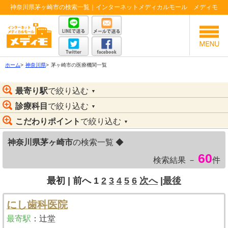
神奈川県茅ヶ崎市の検索一覧｜インターネットメディカルモール メディモ
ホーム
>
神奈川県
>
茅ヶ崎市の医療機関一覧
最寄り駅
で絞り込む
▼
診療科目
で絞り込む
▼
こだわりポイント
で絞り込む
▼
神奈川県茅ヶ崎市
の検索一覧 ◆
60
検索結果 －
件
最初 |
前へ
1
2
3
4
5
6
次へ
|
最後
にし歯科医院
最寄駅
：
辻堂