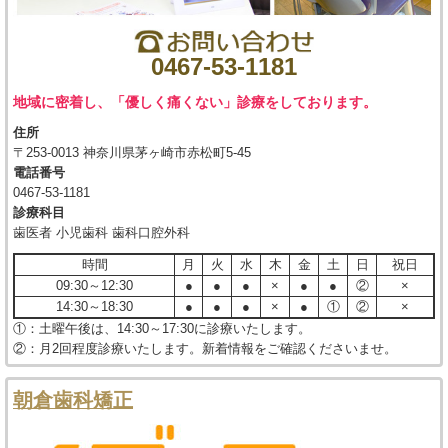
0467-53-1181
地域に密着し、「優しく痛くない」診療をしております。
住所
〒253-0013 神奈川県茅ヶ崎市赤松町5-45
電話番号
0467-53-1181
診療科目
歯医者 小児歯科 歯科口腔外科
時間
月
火
水
木
金
土
日
祝日
09:30～12:30
●
●
●
×
●
●
②
×
14:30～18:30
●
●
●
×
●
①
②
×
①：土曜午後は、14:30～17:30に診療いたします。
②：月2回程度診療いたします。新着情報をご確認くださいませ。
朝倉歯科矯正