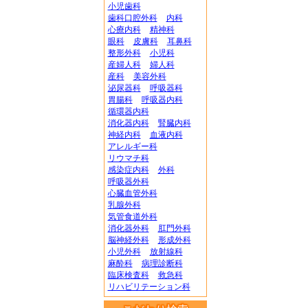
小児歯科
歯科口腔外科
内科
心療内科
精神科
眼科
皮膚科
耳鼻科
整形外科
小児科
産婦人科
婦人科
産科
美容外科
泌尿器科
呼吸器科
胃腸科
呼吸器内科
循環器内科
消化器内科
腎臓内科
神経内科
血液内科
アレルギー科
リウマチ科
感染症内科
外科
呼吸器外科
心臓血管外科
乳腺外科
気管食道外科
消化器外科
肛門外科
脳神経外科
形成外科
小児外科
放射線科
麻酔科
病理診断科
臨床検査科
救急科
リハビリテーション科