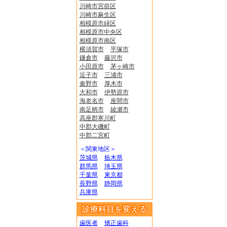
川崎市宮前区
川崎市麻生区
相模原市緑区
相模原市中央区
相模原市南区
横須賀市
平塚市
鎌倉市
藤沢市
小田原市
茅ヶ崎市
逗子市
三浦市
秦野市
厚木市
大和市
伊勢原市
海老名市
座間市
南足柄市
綾瀬市
高座郡寒川町
中郡大磯町
中郡二宮町
＜関東地区＞
茨城県
栃木県
群馬県
埼玉県
千葉県
東京都
長野県
静岡県
兵庫県
診療科目を変える
歯医者
矯正歯科