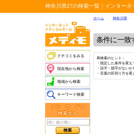
神奈川県27の検索一覧｜インターネ
ホーム
神奈川県
>
>
条件に一致
クチコミをみる
再検索のヒント：
・指定した条件を変え
・誤字・脱字がないか
現在地から検索
・言葉の区切り方を変
地域から検索
キーワード検索
フリーワードで
検索する