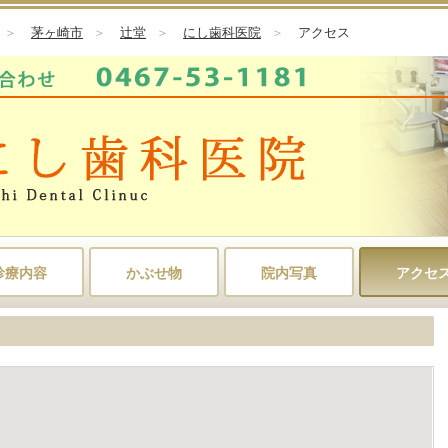
＞
茅ヶ崎市
＞
辻堂
＞
にし歯科医院
＞
アクセス
診療内容
かぶせ物
院内写真
アクセ