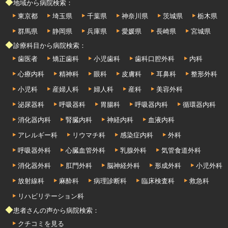
◆地域から病院検索：
東京都
埼玉県
千葉県
神奈川県
茨城県
栃木県
群馬県
静岡県
兵庫県
愛媛県
長崎県
宮城県
◆診療科目から病院検索：
歯医者
矯正歯科
小児歯科
歯科口腔外科
内科
心療内科
精神科
眼科
皮膚科
耳鼻科
整形外科
小児科
産婦人科
婦人科
産科
美容外科
泌尿器科
呼吸器科
胃腸科
呼吸器内科
循環器内科
消化器内科
腎臓内科
神経内科
血液内科
アレルギー科
リウマチ科
感染症内科
外科
呼吸器外科
心臓血管外科
乳腺外科
気管食道外科
消化器外科
肛門外科
脳神経外科
形成外科
小児外科
放射線科
麻酔科
病理診断科
臨床検査科
救急科
リハビリテーション科
◆患者さんの声から病院検索：
クチコミを見る