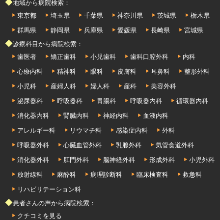
◆地域から病院検索：
東京都
埼玉県
千葉県
神奈川県
茨城県
栃木県
群馬県
静岡県
兵庫県
愛媛県
長崎県
宮城県
◆診療科目から病院検索：
歯医者
矯正歯科
小児歯科
歯科口腔外科
内科
心療内科
精神科
眼科
皮膚科
耳鼻科
整形外科
小児科
産婦人科
婦人科
産科
美容外科
泌尿器科
呼吸器科
胃腸科
呼吸器内科
循環器内科
消化器内科
腎臓内科
神経内科
血液内科
アレルギー科
リウマチ科
感染症内科
外科
呼吸器外科
心臓血管外科
乳腺外科
気管食道外科
消化器外科
肛門外科
脳神経外科
形成外科
小児外科
放射線科
麻酔科
病理診断科
臨床検査科
救急科
リハビリテーション科
◆患者さんの声から病院検索：
クチコミを見る