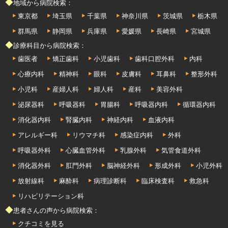
◆地域から病院検索：
東京都
埼玉県
千葉県
神奈川県
茨城県
栃木県
群馬県
静岡県
兵庫県
愛媛県
長崎県
宮城県
◆診療科目から病院検索：
歯医者
矯正歯科
小児歯科
歯科口腔外科
内科
心療内科
精神科
眼科
皮膚科
耳鼻科
整形外科
小児科
産婦人科
婦人科
産科
美容外科
泌尿器科
呼吸器科
胃腸科
呼吸器内科
循環器内科
消化器内科
腎臓内科
神経内科
血液内科
アレルギー科
リウマチ科
感染症内科
外科
呼吸器外科
心臓血管外科
乳腺外科
気管食道外科
消化器外科
肛門外科
脳神経外科
形成外科
小児外科
放射線科
麻酔科
病理診断科
臨床検査科
救急科
リハビリテーション科
◆患者さんの声から病院検索：
クチコミを見る