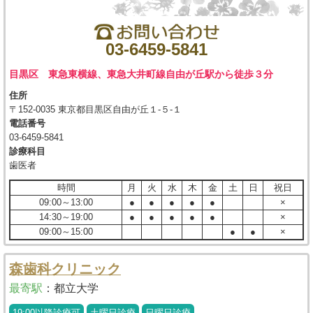
03-6459-5841
目黒区 東急東横線、東急大井町線自由が丘駅から徒歩３分
住所
〒152-0035 東京都目黒区自由が丘１-５-１
電話番号
03-6459-5841
診療科目
歯医者
時間
月
火
水
木
金
土
日
祝日
09:00～13:00
●
●
●
●
●
×
14:30～19:00
●
●
●
●
●
×
09:00～15:00
●
●
×
森歯科クリニック
最寄駅
：
都立大学
19:00以降診療可
土曜日診療
日曜日診療