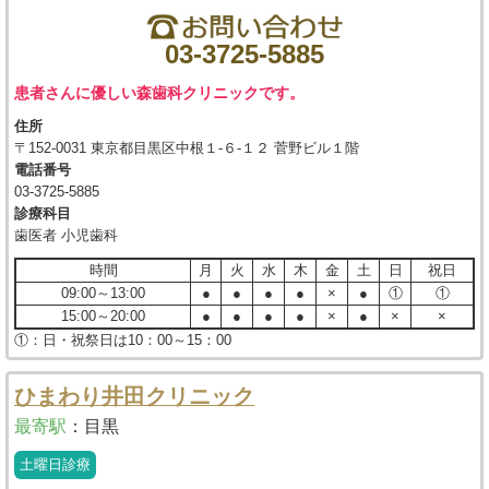
03-3725-5885
患者さんに優しい森歯科クリニックです。
住所
〒152-0031 東京都目黒区中根１-６-１２ 菅野ビル１階
電話番号
03-3725-5885
診療科目
歯医者 小児歯科
時間
月
火
水
木
金
土
日
祝日
09:00～13:00
●
●
●
●
×
●
①
①
15:00～20:00
●
●
●
●
×
●
×
×
①：日・祝祭日は10：00～15：00
ひまわり井田クリニック
最寄駅
：
目黒
土曜日診療