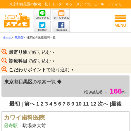
東京都目黒区の検索一覧｜インターネットメディカルモール メディモ
ホーム
>
東京都
>
目黒区の医療機関一覧
最寄り駅
で絞り込む
▼
診療科目
で絞り込む
▼
こだわりポイント
で絞り込む
▼
東京都目黒区
の検索一覧 ◆
166
検索結果 －
件
最初 |
前へ
1
2
3
4
5
6
7
8
9
10
11
12
次へ
|
最後
カワイ歯科医院
最寄駅
：
駒場東大前