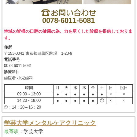
0078-6011-5081
地域の皆様の口腔の健康の為、力を尽くした診療を提供しておりま
す。
住所
〒153-0041 東京都目黒区駒場 1-23-9
電話番号
0078-6011-5081
診療科目
歯医者 小児歯科
時間
月
火
水
木
金
土
日
祝日
09:00～13:00
●
●
●
●
●
●
×
×
14:20～19:00
●
●
●
●
●
①
×
×
①：14：20～16：20
学芸大学メンタルケアクリニック
最寄駅
：
学芸大学