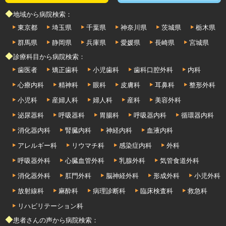
◆地域から病院検索：
東京都
埼玉県
千葉県
神奈川県
茨城県
栃木県
群馬県
静岡県
兵庫県
愛媛県
長崎県
宮城県
◆診療科目から病院検索：
歯医者
矯正歯科
小児歯科
歯科口腔外科
内科
心療内科
精神科
眼科
皮膚科
耳鼻科
整形外科
小児科
産婦人科
婦人科
産科
美容外科
泌尿器科
呼吸器科
胃腸科
呼吸器内科
循環器内科
消化器内科
腎臓内科
神経内科
血液内科
アレルギー科
リウマチ科
感染症内科
外科
呼吸器外科
心臓血管外科
乳腺外科
気管食道外科
消化器外科
肛門外科
脳神経外科
形成外科
小児外科
放射線科
麻酔科
病理診断科
臨床検査科
救急科
リハビリテーション科
◆患者さんの声から病院検索：