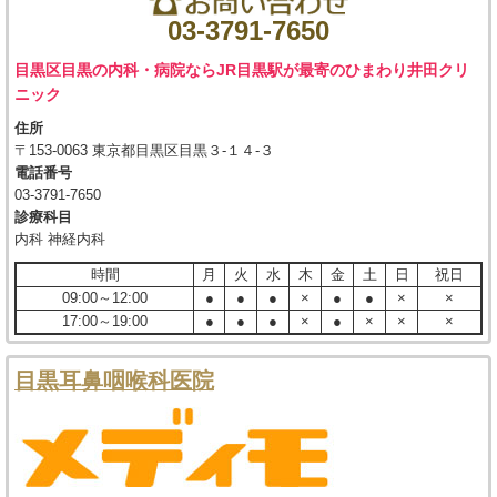
03-3791-7650
目黒区目黒の内科・病院ならJR目黒駅が最寄のひまわり井田クリ
ニック
住所
〒153-0063 東京都目黒区目黒３-１４-３
電話番号
03-3791-7650
診療科目
内科 神経内科
時間
月
火
水
木
金
土
日
祝日
09:00～12:00
●
●
●
×
●
●
×
×
17:00～19:00
●
●
●
×
●
×
×
×
目黒耳鼻咽喉科医院