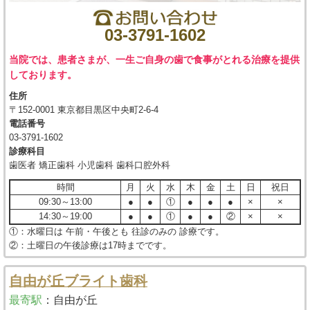
03-3791-1602
当院では、患者さまが、一生ご自身の歯で食事がとれる治療を提供
しております。
住所
〒152-0001 東京都目黒区中央町2-6-4
電話番号
03-3791-1602
診療科目
歯医者 矯正歯科 小児歯科 歯科口腔外科
時間
月
火
水
木
金
土
日
祝日
09:30～13:00
●
●
①
●
●
●
×
×
14:30～19:00
●
●
①
●
●
②
×
×
①：水曜日は 午前・午後とも 往診のみの 診療です。
②：土曜日の午後診療は17時までです。
自由が丘ブライト歯科
最寄駅
：
自由が丘