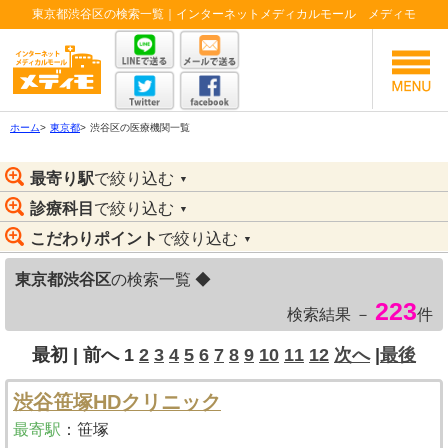
東京都渋谷区の検索一覧｜インターネットメディカルモール メディモ
ホーム
>
東京都
>
渋谷区の医療機関一覧
最寄り駅
で絞り込む
▼
診療科目
で絞り込む
▼
こだわりポイント
で絞り込む
▼
東京都渋谷区
の検索一覧 ◆
223
検索結果 －
件
最初 |
前へ
1
2
3
4
5
6
7
8
9
10
11
12
次へ
|
最後
渋谷笹塚HDクリニック
最寄駅
：
笹塚