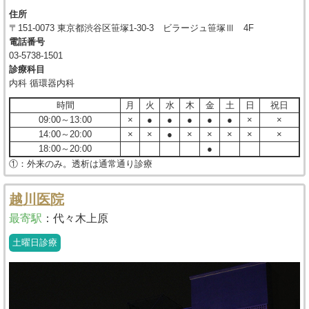
住所
〒151-0073 東京都渋谷区笹塚1-30-3 ビラージュ笹塚Ⅲ 4F
電話番号
03-5738-1501
診療科目
内科 循環器内科
時間
月
火
水
木
金
土
日
祝日
09:00～13:00
×
●
●
●
●
●
×
×
14:00～20:00
×
×
●
×
×
×
×
×
18:00～20:00
●
①：外来のみ。透析は通常通り診療
越川医院
最寄駅
：
代々木上原
土曜日診療