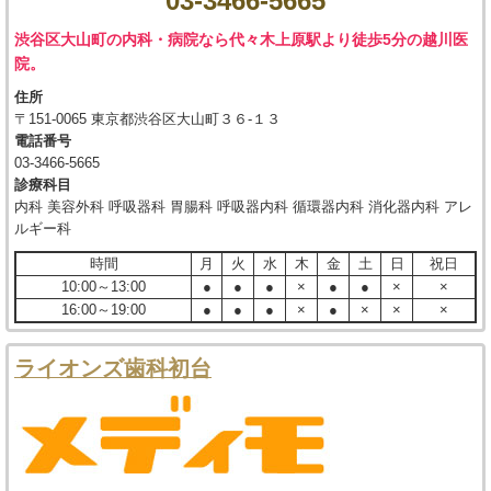
03-3466-5665
渋谷区大山町の内科・病院なら代々木上原駅より徒歩5分の越川医
院。
住所
〒151-0065 東京都渋谷区大山町３６-１３
電話番号
03-3466-5665
診療科目
内科 美容外科 呼吸器科 胃腸科 呼吸器内科 循環器内科 消化器内科 アレ
ルギー科
時間
月
火
水
木
金
土
日
祝日
10:00～13:00
●
●
●
×
●
●
×
×
16:00～19:00
●
●
●
×
●
×
×
×
ライオンズ歯科初台