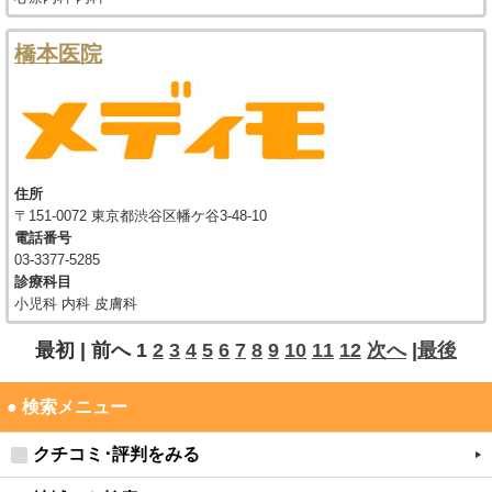
橋本医院
住所
〒151-0072 東京都渋谷区幡ケ谷3-48-10
電話番号
03-3377-5285
診療科目
小児科 内科 皮膚科
最初 |
前へ
1
2
3
4
5
6
7
8
9
10
11
12
次へ
|
最後
● 検索メニュー
クチコミ･評判をみる