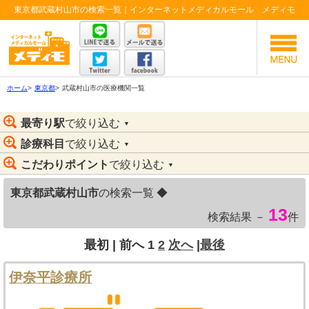
東京都武蔵村山市の検索一覧｜インターネットメディカルモール メディモ
ホーム
>
東京都
>
武蔵村山市の医療機関一覧
最寄り駅
で絞り込む
▼
診療科目
で絞り込む
▼
こだわりポイント
で絞り込む
▼
東京都武蔵村山市
の検索一覧 ◆
13
検索結果 －
件
最初 |
前へ
1
2
次へ
|
最後
伊奈平診療所