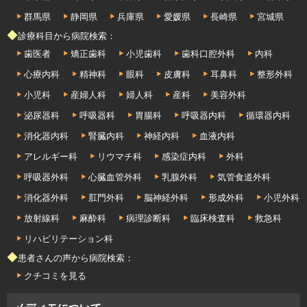
群馬県
静岡県
兵庫県
愛媛県
長崎県
宮城県
◆診療科目から病院検索：
歯医者
矯正歯科
小児歯科
歯科口腔外科
内科
心療内科
精神科
眼科
皮膚科
耳鼻科
整形外科
小児科
産婦人科
婦人科
産科
美容外科
泌尿器科
呼吸器科
胃腸科
呼吸器内科
循環器内科
消化器内科
腎臓内科
神経内科
血液内科
アレルギー科
リウマチ科
感染症内科
外科
呼吸器外科
心臓血管外科
乳腺外科
気管食道外科
消化器外科
肛門外科
脳神経外科
形成外科
小児外科
放射線科
麻酔科
病理診断科
臨床検査科
救急科
リハビリテーション科
◆患者さんの声から病院検索：
クチコミを見る