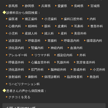
群馬県
静岡県
兵庫県
愛媛県
長崎県
宮城県
◆診療科目から病院検索：
歯医者
矯正歯科
小児歯科
歯科口腔外科
内科
心療内科
精神科
眼科
皮膚科
耳鼻科
整形外科
小児科
産婦人科
婦人科
産科
美容外科
泌尿器科
呼吸器科
胃腸科
呼吸器内科
循環器内科
消化器内科
腎臓内科
神経内科
血液内科
アレルギー科
リウマチ科
感染症内科
外科
呼吸器外科
心臓血管外科
乳腺外科
気管食道外科
消化器外科
肛門外科
脳神経外科
形成外科
小児外科
放射線科
麻酔科
病理診断科
臨床検査科
救急科
リハビリテーション科
◆患者さんの声から病院検索：
クチコミを見る