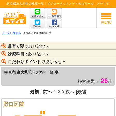
東京都東大和市の検索一覧｜インターネットメディカルモール メディモ
ホーム
>
東京都
>
東大和市の医療機関一覧
最寄り駅
で絞り込む
▼
診療科目
で絞り込む
▼
こだわりポイント
で絞り込む
▼
東京都東大和市
の検索一覧 ◆
26
検索結果 －
件
最初 |
前へ
1
2
3
次へ
|
最後
野口医院