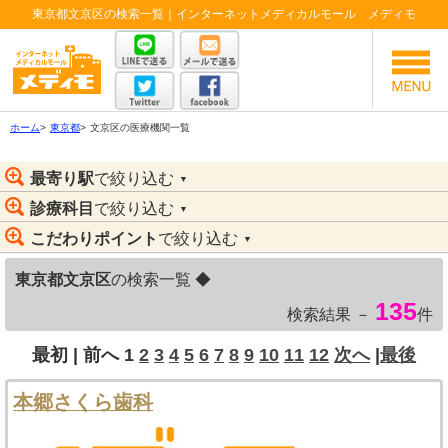
東京都文京区の検索一覧｜インターネットメディカルモール メディモ
ホーム
>
東京都
>
文京区の医療機関一覧
最寄り駅
で絞り込む
▼
診療科目
で絞り込む
▼
こだわりポイント
で絞り込む
▼
東京都文京区
の検索一覧 ◆
135
検索結果 －
件
最初 |
前へ
1
2
3
4
5
6
7
8
9
10
11
12
次へ
|
最後
本郷さくら歯科