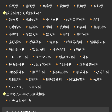
群馬県
静岡県
兵庫県
愛媛県
長崎県
宮城県
◆診療科目から病院検索：
歯医者
矯正歯科
小児歯科
歯科口腔外科
内科
心療内科
精神科
眼科
皮膚科
耳鼻科
整形外科
小児科
産婦人科
婦人科
産科
美容外科
泌尿器科
呼吸器科
胃腸科
呼吸器内科
循環器内科
消化器内科
腎臓内科
神経内科
血液内科
アレルギー科
リウマチ科
感染症内科
外科
呼吸器外科
心臓血管外科
乳腺外科
気管食道外科
消化器外科
肛門外科
脳神経外科
形成外科
小児外科
放射線科
麻酔科
病理診断科
臨床検査科
救急科
リハビリテーション科
◆患者さんの声から病院検索：
クチコミを見る