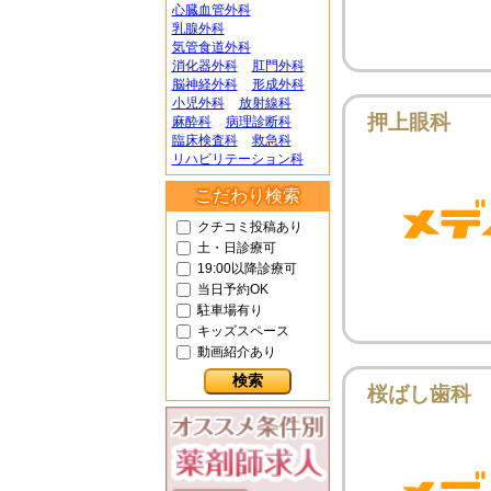
心臓血管外科
乳腺外科
気管食道外科
消化器外科
肛門外科
脳神経外科
形成外科
小児外科
放射線科
押上眼科
麻酔科
病理診断科
臨床検査科
救急科
リハビリテーション科
こだわり検索
クチコミ投稿あり
土・日診療可
19:00以降診療可
当日予約OK
駐車場有り
キッズスペース
動画紹介あり
桜ばし歯科