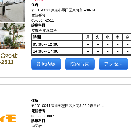
住所
〒131-0032 東京都墨田区東向島5-38-14
電話番号
03-3614-2511
診療科目
皮膚科 泌尿器科
時間
月
火
水
木
金
09:00～12:00
●
●
●
●
●
14:00～17:00
●
●
●
●
●
-2511
診療内容
院内写真
アクセス
住所
〒131-0044 東京都墨田区文花3-23-9森田ビル
電話番号
03-3616-0807
診療科目
歯医者