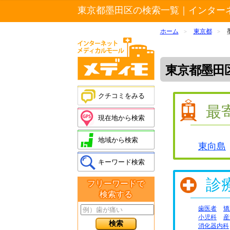
東京都墨田区の検索一覧｜インター
ホーム
東京都
>
>
東京都墨田
クチコミをみる
最
現在地から検索
地域から検索
東向島
キーワード検索
診
フリーワードで
検索する
歯医者
矯
小児科
産
消化器内科