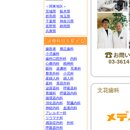
＜関東地区＞
茨城県
栃木県
群馬県
埼玉県
千葉県
神奈川県
長野県
静岡県
兵庫県
診療科目を変える
歯医者
矯正歯科
小児歯科
歯科口腔外科
内科
03-3614
心療内科
精神科
眼科
皮膚科
耳鼻科
整形外科
小児科
産婦人科
婦人科
産科
美容外科
泌尿器科
呼吸器科
文花歯科
胃腸科
呼吸器内科
循環器内科
消化器内科
腎臓内科
神経内科
血液内科
アレルギー科
リウマチ科
感染症内科
外科
呼吸器外科