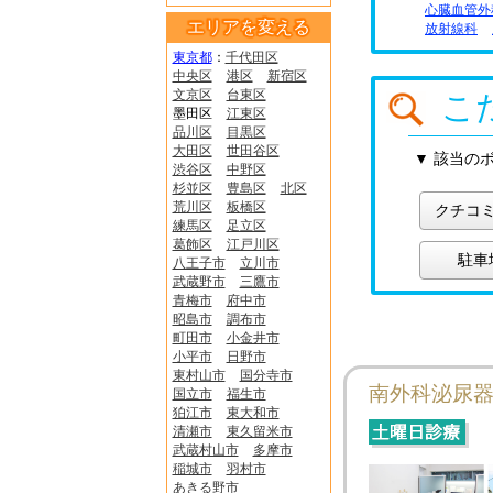
心臓血管外
エリアを変える
放射線科
東京都
：
千代田区
中央区
港区
新宿区
文京区
台東区
こ
墨田区
江東区
品川区
目黒区
大田区
世田谷区
▼ 該当の
渋谷区
中野区
杉並区
豊島区
北区
荒川区
板橋区
クチコ
練馬区
足立区
葛飾区
江戸川区
駐車
八王子市
立川市
武蔵野市
三鷹市
青梅市
府中市
昭島市
調布市
町田市
小金井市
小平市
日野市
東村山市
国分寺市
南外科泌尿
国立市
福生市
狛江市
東大和市
清瀬市
東久留米市
武蔵村山市
多摩市
稲城市
羽村市
あきる野市