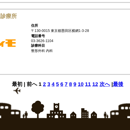
会診療所
住所
〒130-0015 東京都墨田区横網1-3-28
電話番号
03-3626-1104
診療科目
整形外科 内科
最初 |
前へ
1
2
3
4
5
6
7
8
9
10
11
12
次へ
|
最後