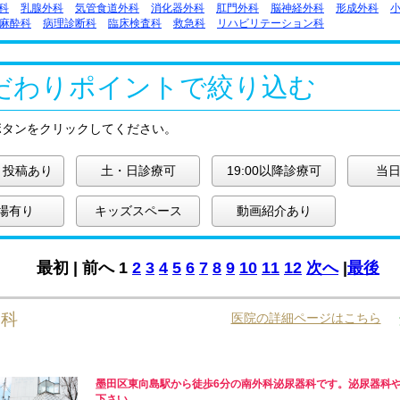
科
乳腺外科
気管食道外科
消化器外科
肛門外科
脳神経外科
形成外科
麻酔科
病理診断科
臨床検査科
救急科
リハビリテーション科
だわりポイントで絞り込む
ボタンをクリックしてください。
ミ投稿あり
土・日診療可
19:00以降診療可
当日
場有り
キッズスペース
動画紹介あり
最初 |
前へ
1
2
3
4
5
6
7
8
9
10
11
12
次へ
|
最後
器科
医院の詳細ページはこちら
墨田区東向島駅から徒歩6分の南外科泌尿器科です。泌尿器科
下さい。