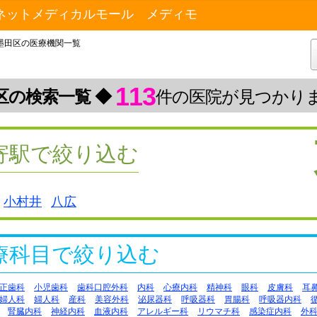
ネットメディカルモール メディモ
墨田区の医療機関一覧
113
区の検索一覧 ◆
件の医院が見つかり
寄駅で絞り込む
小村井
八広
療科目で絞り込む
正歯科
小児歯科
歯科口腔外科
内科
心療内科
精神科
眼科
皮膚科
耳
婦人科
婦人科
産科
美容外科
泌尿器科
呼吸器科
胃腸科
呼吸器内科
腎臓内科
神経内科
血液内科
アレルギー科
リウマチ科
感染症内科
外