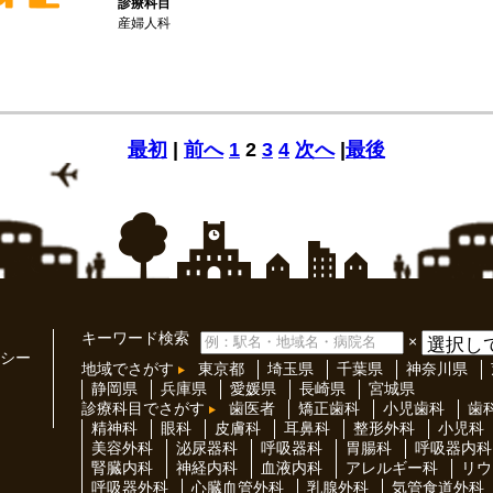
診療科目
産婦人科
最初
|
前へ
1
2
3
4
次へ
|
最後
キーワード検索
×
シー
地域でさがす
東京都
埼玉県
千葉県
神奈川県
静岡県
兵庫県
愛媛県
長崎県
宮城県
診療科目でさがす
歯医者
矯正歯科
小児歯科
歯
精神科
眼科
皮膚科
耳鼻科
整形外科
小児科
美容外科
泌尿器科
呼吸器科
胃腸科
呼吸器内科
腎臓内科
神経内科
血液内科
アレルギー科
リウ
呼吸器外科
心臓血管外科
乳腺外科
気管食道外科