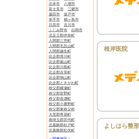
北本市
八潮市
富士見市
三郷市
蓮田市
坂戸市
幸手市
鶴ヶ島市
日高市
吉川市
ふじみ野市
白岡市
北足立郡伊奈町
入間郡三芳町
入間郡毛呂山町
根岸医院
入間郡越生町
比企郡滑川町
比企郡嵐山町
比企郡川島町
比企郡吉見町
比企郡鳩山町
比企郡ときがわ町
秩父郡横瀬町
秩父郡皆野町
秩父郡長瀞町
秩父郡小鹿野町
秩父郡東秩父村
大里郡寄居町
南埼玉郡宮代町
よしはら整
北葛飾郡杉戸町
北葛飾郡松伏町
＜関東地区＞