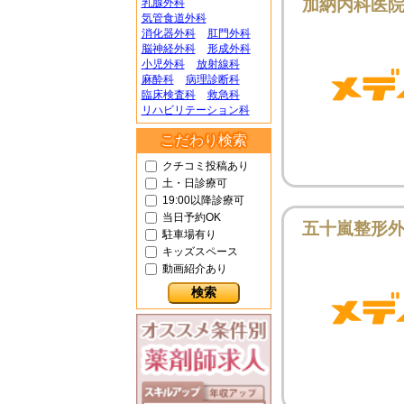
加納内科医
乳腺外科
気管食道外科
消化器外科
肛門外科
脳神経外科
形成外科
小児外科
放射線科
麻酔科
病理診断科
臨床検査科
救急科
リハビリテーション科
こだわり検索
クチコミ投稿あり
土・日診療可
19:00以降診療可
当日予約OK
五十嵐整形
駐車場有り
キッズスペース
動画紹介あり