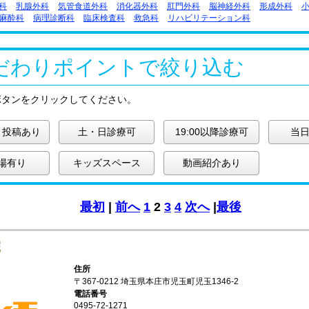
科
乳腺外科
気管食道外科
消化器外科
肛門外科
脳神経外科
形成外科
麻酔科
病理診断科
臨床検査科
救急科
リハビリテーション科
だわりポイントで絞り込む
ボタンをクリックしてください。
ミ投稿あり
土・日診療可
19:00以降診療可
当日
場有り
キッズスペース
動画紹介あり
最初
|
前へ
1
2
3
4
次へ
|
最後
院
住所
〒367-0212 埼玉県本庄市児玉町児玉1346-2
電話番号
0495-72-1271