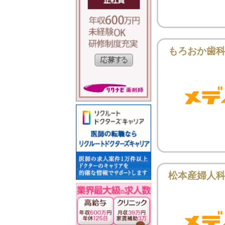
もろおか歯
松本産婦人