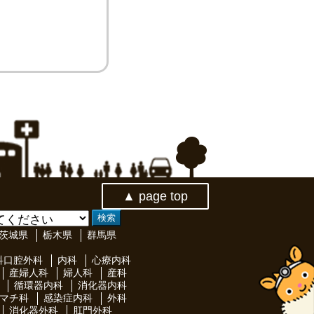
▲ page top
茨城県
栃木県
群馬県
科口腔外科
内科
心療内科
産婦人科
婦人科
産科
循環器内科
消化器内科
マチ科
感染症内科
外科
消化器外科
肛門外科