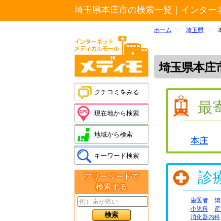
埼玉県本庄市の検索一覧｜インター
ホーム
埼玉県
>
>
埼玉県本庄
クチコミをみる
最
現在地から検索
地域から検索
本庄
キーワード検索
診
フリーワードで
検索する
歯医者
矯
小児科
産
消化器内科