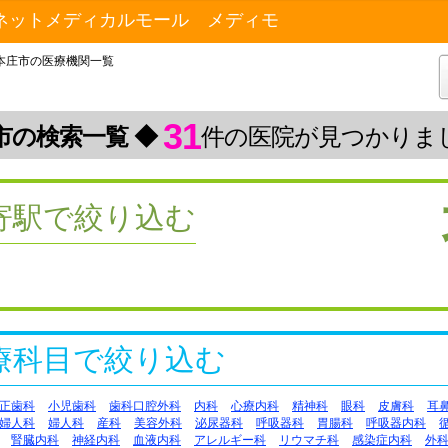
ネットメディカルモール メディモ
本庄市の医療機関一覧
31
市の検索一覧 ◆
件の医院が見つかりま
寄駅で絞り込む
療科目で絞り込む
正歯科
小児歯科
歯科口腔外科
内科
心療内科
精神科
眼科
皮膚科
耳
婦人科
婦人科
産科
美容外科
泌尿器科
呼吸器科
胃腸科
呼吸器内科
腎臓内科
神経内科
血液内科
アレルギー科
リウマチ科
感染症内科
外