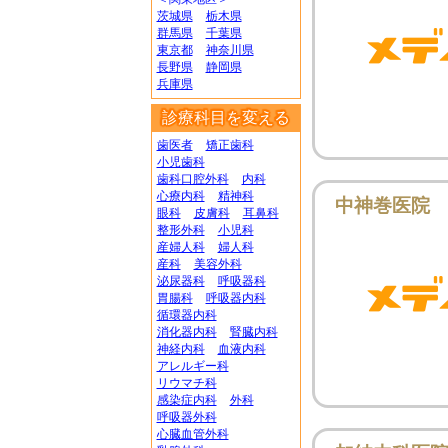
茨城県
栃木県
群馬県
千葉県
東京都
神奈川県
長野県
静岡県
兵庫県
診療科目を変える
歯医者
矯正歯科
小児歯科
歯科口腔外科
内科
心療内科
精神科
中神巻医院
眼科
皮膚科
耳鼻科
整形外科
小児科
産婦人科
婦人科
産科
美容外科
泌尿器科
呼吸器科
胃腸科
呼吸器内科
循環器内科
消化器内科
腎臓内科
神経内科
血液内科
アレルギー科
リウマチ科
感染症内科
外科
呼吸器外科
心臓血管外科