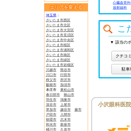
心臓血管外
エリアを変える
放射線科
埼玉県
：
さいたま市西区
さいたま市北区
こ
さいたま市大宮区
さいたま市見沼区
さいたま市中央区
▼ 該当の
さいたま市桜区
さいたま市浦和区
さいたま市南区
クチコ
さいたま市緑区
さいたま市岩槻区
駐車
川越市
熊谷市
川口市
行田市
秩父市
所沢市
飯能市
加須市
本庄市
東松山市
春日部市
狭山市
羽生市
鴻巣市
小沢眼科医
深谷市
上尾市
草加市
越谷市
蕨市
戸田市
入間市
朝霞市
志木市
和光市
新座市
桶川市
久喜市