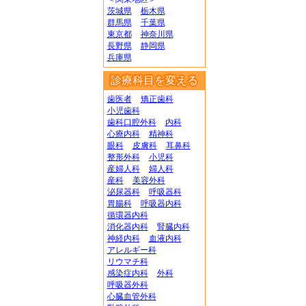
茨城県
栃木県
群馬県
千葉県
東京都
神奈川県
長野県
静岡県
兵庫県
診療科目を変える
歯医者
矯正歯科
小児歯科
歯科口腔外科
内科
心療内科
精神科
眼科
皮膚科
耳鼻科
整形外科
小児科
産婦人科
婦人科
産科
美容外科
泌尿器科
呼吸器科
胃腸科
呼吸器内科
循環器内科
消化器内科
腎臓内科
神経内科
血液内科
アレルギー科
リウマチ科
感染症内科
外科
呼吸器外科
心臓血管外科