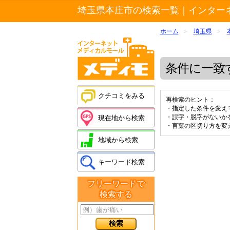
埼玉県本庄市の検索一覧｜インター
ホーム
埼玉県
>
>
条件に一致
クチコミをみる
再検索のヒント：
・指定した条件を変え
・誤字・脱字がないか
現在地から検索
・言葉の区切り方を変
地域から検索
キーワード検索
フリーワードで
検索する