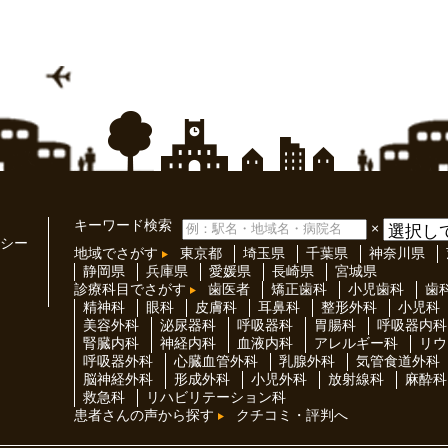
キーワード検索
×
シー
地域でさがす
東京都
埼玉県
千葉県
神奈川県
静岡県
兵庫県
愛媛県
長崎県
宮城県
診療科目でさがす
歯医者
矯正歯科
小児歯科
歯
精神科
眼科
皮膚科
耳鼻科
整形外科
小児科
美容外科
泌尿器科
呼吸器科
胃腸科
呼吸器内科
腎臓内科
神経内科
血液内科
アレルギー科
リウ
呼吸器外科
心臓血管外科
乳腺外科
気管食道外科
脳神経外科
形成外科
小児外科
放射線科
麻酔科
救急科
リハビリテーション科
患者さんの声から探す
クチコミ・評判へ