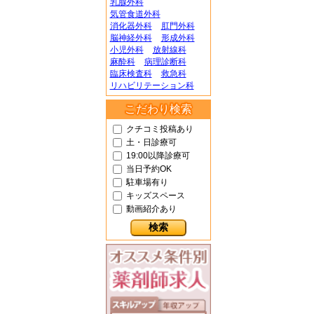
乳腺外科
気管食道外科
消化器外科
肛門外科
脳神経外科
形成外科
小児外科
放射線科
麻酔科
病理診断科
臨床検査科
救急科
リハビリテーション科
こだわり検索
クチコミ投稿あり
土・日診療可
19:00以降診療可
当日予約OK
駐車場有り
キッズスペース
動画紹介あり