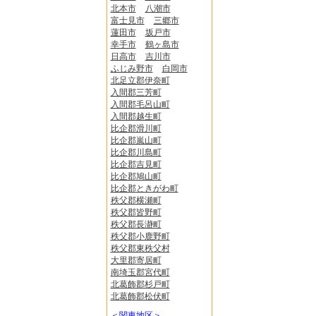
北本市
八潮市
富士見市
三郷市
蓮田市
坂戸市
幸手市
鶴ヶ島市
日高市
吉川市
ふじみ野市
白岡市
北足立郡伊奈町
入間郡三芳町
入間郡毛呂山町
入間郡越生町
比企郡滑川町
比企郡嵐山町
比企郡川島町
比企郡吉見町
比企郡鳩山町
比企郡ときがわ町
秩父郡横瀬町
秩父郡皆野町
秩父郡長瀞町
秩父郡小鹿野町
秩父郡東秩父村
大里郡寄居町
南埼玉郡宮代町
北葛飾郡杉戸町
北葛飾郡松伏町
＜関東地区＞