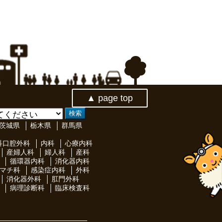
▲ page top
茨城県
栃木県
群馬県
科口腔外科
内科
心療内科
産婦人科
婦人科
産科
循環器内科
消化器内科
マチ科
感染症内科
外科
消化器外科
肛門外科
病理診断科
臨床検査科