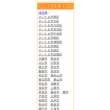
エリアを変える
埼玉県
：
さいたま市西区
さいたま市北区
さいたま市大宮区
さいたま市見沼区
さいたま市中央区
さいたま市桜区
さいたま市浦和区
さいたま市南区
さいたま市緑区
さいたま市岩槻区
川越市
熊谷市
川口市
行田市
秩父市
所沢市
飯能市
加須市
本庄市
東松山市
春日部市
狭山市
羽生市
鴻巣市
深谷市
上尾市
草加市
越谷市
蕨市
戸田市
入間市
朝霞市
志木市
和光市
新座市
桶川市
久喜市