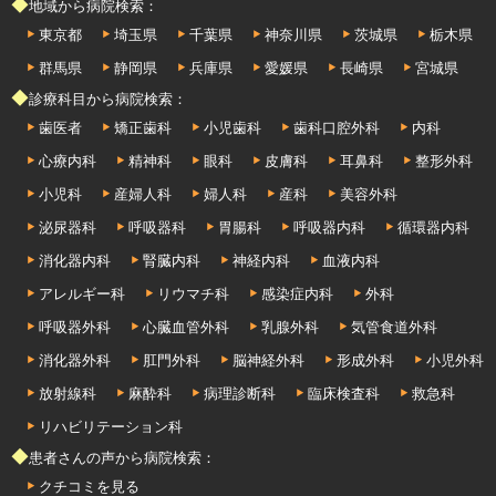
◆地域から病院検索：
東京都
埼玉県
千葉県
神奈川県
茨城県
栃木県
群馬県
静岡県
兵庫県
愛媛県
長崎県
宮城県
◆診療科目から病院検索：
歯医者
矯正歯科
小児歯科
歯科口腔外科
内科
心療内科
精神科
眼科
皮膚科
耳鼻科
整形外科
小児科
産婦人科
婦人科
産科
美容外科
泌尿器科
呼吸器科
胃腸科
呼吸器内科
循環器内科
消化器内科
腎臓内科
神経内科
血液内科
アレルギー科
リウマチ科
感染症内科
外科
呼吸器外科
心臓血管外科
乳腺外科
気管食道外科
消化器外科
肛門外科
脳神経外科
形成外科
小児外科
放射線科
麻酔科
病理診断科
臨床検査科
救急科
リハビリテーション科
◆患者さんの声から病院検索：
クチコミを見る