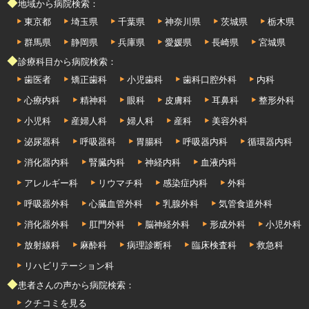
◆地域から病院検索：
東京都
埼玉県
千葉県
神奈川県
茨城県
栃木県
群馬県
静岡県
兵庫県
愛媛県
長崎県
宮城県
◆診療科目から病院検索：
歯医者
矯正歯科
小児歯科
歯科口腔外科
内科
心療内科
精神科
眼科
皮膚科
耳鼻科
整形外科
小児科
産婦人科
婦人科
産科
美容外科
泌尿器科
呼吸器科
胃腸科
呼吸器内科
循環器内科
消化器内科
腎臓内科
神経内科
血液内科
アレルギー科
リウマチ科
感染症内科
外科
呼吸器外科
心臓血管外科
乳腺外科
気管食道外科
消化器外科
肛門外科
脳神経外科
形成外科
小児外科
放射線科
麻酔科
病理診断科
臨床検査科
救急科
リハビリテーション科
◆患者さんの声から病院検索：
クチコミを見る