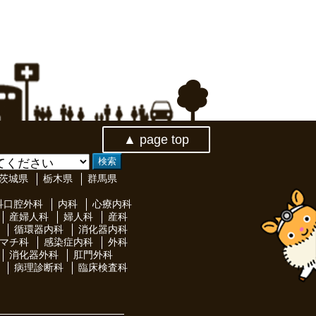
▲ page top
茨城県
栃木県
群馬県
科口腔外科
内科
心療内科
産婦人科
婦人科
産科
循環器内科
消化器内科
マチ科
感染症内科
外科
消化器外科
肛門外科
病理診断科
臨床検査科