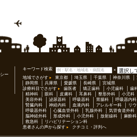
キーワード検索
×
シー
地域でさがす
東京都
埼玉県
千葉県
神奈川県
静岡県
兵庫県
愛媛県
長崎県
宮城県
診療科目でさがす
歯医者
矯正歯科
小児歯科
歯
精神科
眼科
皮膚科
耳鼻科
整形外科
小児科
美容外科
泌尿器科
呼吸器科
胃腸科
呼吸器内科
腎臓内科
神経内科
血液内科
アレルギー科
リウ
呼吸器外科
心臓血管外科
乳腺外科
気管食道外科
脳神経外科
形成外科
小児外科
放射線科
麻酔科
救急科
リハビリテーション科
患者さんの声から探す
クチコミ・評判へ