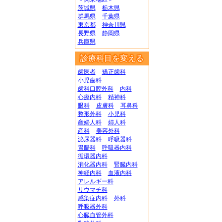
茨城県
栃木県
群馬県
千葉県
東京都
神奈川県
長野県
静岡県
兵庫県
診療科目を変える
歯医者
矯正歯科
小児歯科
歯科口腔外科
内科
心療内科
精神科
眼科
皮膚科
耳鼻科
整形外科
小児科
産婦人科
婦人科
産科
美容外科
泌尿器科
呼吸器科
胃腸科
呼吸器内科
循環器内科
消化器内科
腎臓内科
神経内科
血液内科
アレルギー科
リウマチ科
感染症内科
外科
呼吸器外科
心臓血管外科