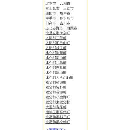
北本市
八潮市
富士見市
三郷市
蓮田市
坂戸市
幸手市
鶴ヶ島市
日高市
吉川市
ふじみ野市
白岡市
北足立郡伊奈町
入間郡三芳町
入間郡毛呂山町
入間郡越生町
比企郡滑川町
比企郡嵐山町
比企郡川島町
比企郡吉見町
比企郡鳩山町
比企郡ときがわ町
秩父郡横瀬町
秩父郡皆野町
秩父郡長瀞町
秩父郡小鹿野町
秩父郡東秩父村
大里郡寄居町
南埼玉郡宮代町
北葛飾郡杉戸町
北葛飾郡松伏町
＜関東地区＞