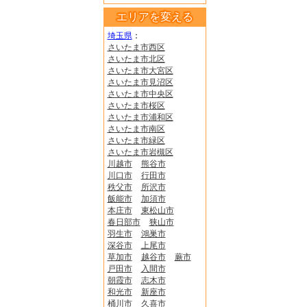
エリアを変える
埼玉県
：
さいたま市西区
さいたま市北区
さいたま市大宮区
さいたま市見沼区
さいたま市中央区
さいたま市桜区
さいたま市浦和区
さいたま市南区
さいたま市緑区
さいたま市岩槻区
川越市
熊谷市
川口市
行田市
秩父市
所沢市
飯能市
加須市
本庄市
東松山市
春日部市
狭山市
羽生市
鴻巣市
深谷市
上尾市
草加市
越谷市
蕨市
戸田市
入間市
朝霞市
志木市
和光市
新座市
桶川市
久喜市