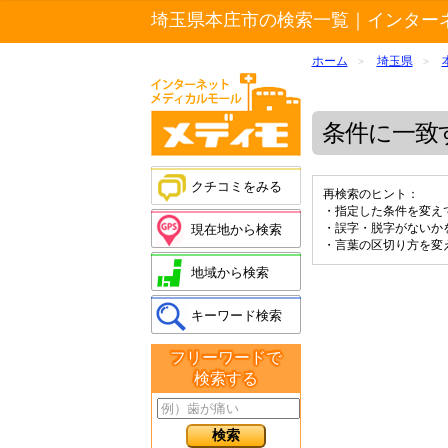
埼玉県本庄市の検索一覧｜インター
ホーム
埼玉県
>
>
条件に一致
クチコミをみる
再検索のヒント：
・指定した条件を変え
・誤字・脱字がないか
現在地から検索
・言葉の区切り方を変
地域から検索
キーワード検索
フリーワードで
検索する