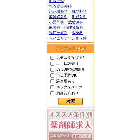
乳腺外科
気管食道外科
消化器外科
肛門外科
脳神経外科
形成外科
小児外科
放射線科
麻酔科
病理診断科
臨床検査科
救急科
リハビリテーション科
こだわり検索
クチコミ投稿あり
土・日診療可
19:00以降診療可
当日予約OK
駐車場有り
キッズスペース
動画紹介あり