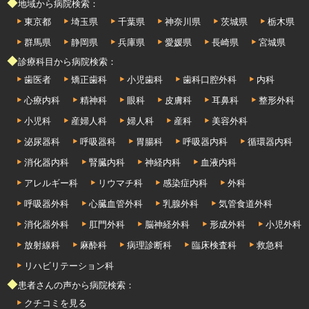
◆地域から病院検索：
東京都
埼玉県
千葉県
神奈川県
茨城県
栃木県
群馬県
静岡県
兵庫県
愛媛県
長崎県
宮城県
◆診療科目から病院検索：
歯医者
矯正歯科
小児歯科
歯科口腔外科
内科
心療内科
精神科
眼科
皮膚科
耳鼻科
整形外科
小児科
産婦人科
婦人科
産科
美容外科
泌尿器科
呼吸器科
胃腸科
呼吸器内科
循環器内科
消化器内科
腎臓内科
神経内科
血液内科
アレルギー科
リウマチ科
感染症内科
外科
呼吸器外科
心臓血管外科
乳腺外科
気管食道外科
消化器外科
肛門外科
脳神経外科
形成外科
小児外科
放射線科
麻酔科
病理診断科
臨床検査科
救急科
リハビリテーション科
◆患者さんの声から病院検索：
クチコミを見る