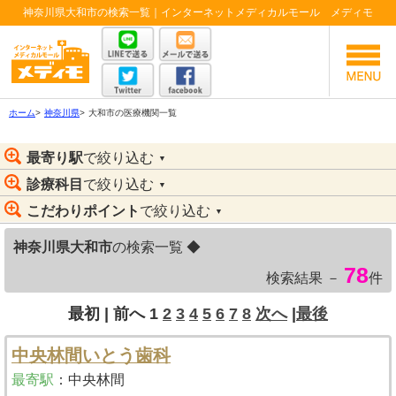
神奈川県大和市の検索一覧｜インターネットメディカルモール メディモ
ホーム
>
神奈川県
>
大和市の医療機関一覧
最寄り駅
で絞り込む
▼
診療科目
で絞り込む
▼
こだわりポイント
で絞り込む
▼
神奈川県大和市
の検索一覧 ◆
78
検索結果 －
件
最初 |
前へ
1
2
3
4
5
6
7
8
次へ
|
最後
中央林間いとう歯科
最寄駅
：
中央林間