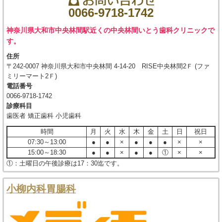
0066-9718-1742
神奈川県大和市中央林間駅近くの中央林間いとう歯科クリニックで
す。
住所
〒242-0007 神奈川県大和市中央林間 4-14-20 RISE中央林間2Ｆ (ファ
ミリーマート2Ｆ)
電話番号
0066-9718-1742
診療科目
歯医者 矯正歯科 小児歯科
時間
月
火
水
木
金
土
日
祝日
07:30～13:00
●
●
×
●
●
●
×
×
15:00～18:30
●
●
×
●
●
①
×
×
①：土曜日の午後診療は17：30迄です。
小柳内科胃腸科