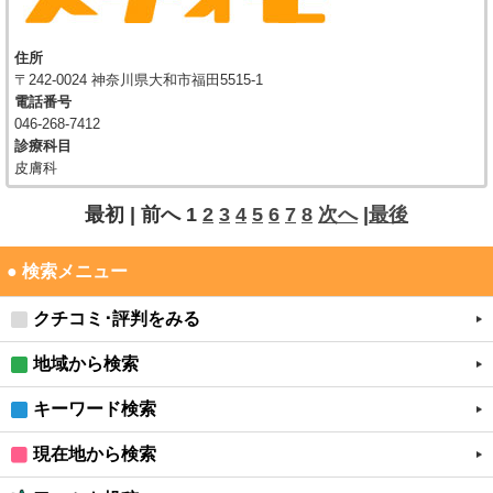
住所
〒242-0024 神奈川県大和市福田5515-1
電話番号
046-268-7412
診療科目
皮膚科
最初 |
前へ
1
2
3
4
5
6
7
8
次へ
|
最後
● 検索メニュー
クチコミ･評判をみる
地域から検索
キーワード検索
現在地から検索