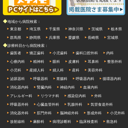
◆地域から病院検索：
東京都
埼玉県
千葉県
神奈川県
茨城県
栃木県
群馬県
静岡県
兵庫県
愛媛県
長崎県
宮城県
◆診療科目から病院検索：
歯医者
矯正歯科
小児歯科
歯科口腔外科
内科
心療内科
精神科
眼科
皮膚科
耳鼻科
整形外科
小児科
産婦人科
婦人科
産科
美容外科
泌尿器科
呼吸器科
胃腸科
呼吸器内科
循環器内科
消化器内科
腎臓内科
神経内科
血液内科
アレルギー科
リウマチ科
感染症内科
外科
呼吸器外科
心臓血管外科
乳腺外科
気管食道外科
消化器外科
肛門外科
脳神経外科
形成外科
小児外科
放射線科
麻酔科
病理診断科
臨床検査科
救急科