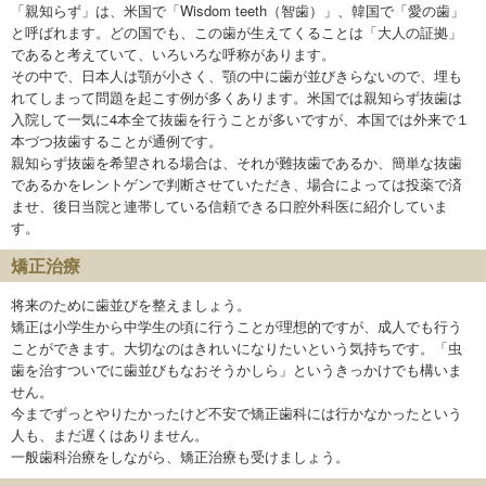
「親知らず」は、米国で「Wisdom teeth（智歯）」、韓国で「愛の歯」
と呼ばれます。どの国でも、この歯が生えてくることは「大人の証拠」
であると考えていて、いろいろな呼称があります。
その中で、日本人は顎が小さく、顎の中に歯が並びきらないので、埋も
れてしまって問題を起こす例が多くあります。米国では親知らず抜歯は
入院して一気に4本全て抜歯を行うことが多いですが、本国では外来で１
本づつ抜歯することが通例です。
親知らず抜歯を希望される場合は、それが難抜歯であるか、簡単な抜歯
であるかをレントゲンで判断させていただき、場合によっては投薬で済
ませ、後日当院と連帯している信頼できる口腔外科医に紹介していま
す。
矯正治療
将来のために歯並びを整えましょう。
矯正は小学生から中学生の頃に行うことが理想的ですが、成人でも行う
ことができます。大切なのはきれいになりたいという気持ちです。「虫
歯を治すついでに歯並びもなおそうかしら」というきっかけでも構いま
せん。
今までずっとやりたかったけど不安で矯正歯科には行かなかったという
人も、まだ遅くはありません。
一般歯科治療をしながら、矯正治療も受けましょう。