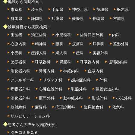
◆地域から病院検索：
東京都
埼玉県
千葉県
神奈川県
茨城県
栃木県
群馬県
静岡県
兵庫県
愛媛県
長崎県
宮城県
◆診療科目から病院検索：
歯医者
矯正歯科
小児歯科
歯科口腔外科
内科
心療内科
精神科
眼科
皮膚科
耳鼻科
整形外科
小児科
産婦人科
婦人科
産科
美容外科
泌尿器科
呼吸器科
胃腸科
呼吸器内科
循環器内科
消化器内科
腎臓内科
神経内科
血液内科
アレルギー科
リウマチ科
感染症内科
外科
呼吸器外科
心臓血管外科
乳腺外科
気管食道外科
消化器外科
肛門外科
脳神経外科
形成外科
小児外科
放射線科
麻酔科
病理診断科
臨床検査科
救急科
リハビリテーション科
◆患者さんの声から病院検索：
クチコミを見る