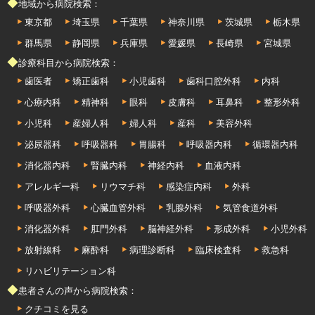
◆地域から病院検索：
東京都
埼玉県
千葉県
神奈川県
茨城県
栃木県
群馬県
静岡県
兵庫県
愛媛県
長崎県
宮城県
◆診療科目から病院検索：
歯医者
矯正歯科
小児歯科
歯科口腔外科
内科
心療内科
精神科
眼科
皮膚科
耳鼻科
整形外科
小児科
産婦人科
婦人科
産科
美容外科
泌尿器科
呼吸器科
胃腸科
呼吸器内科
循環器内科
消化器内科
腎臓内科
神経内科
血液内科
アレルギー科
リウマチ科
感染症内科
外科
呼吸器外科
心臓血管外科
乳腺外科
気管食道外科
消化器外科
肛門外科
脳神経外科
形成外科
小児外科
放射線科
麻酔科
病理診断科
臨床検査科
救急科
リハビリテーション科
◆患者さんの声から病院検索：
クチコミを見る