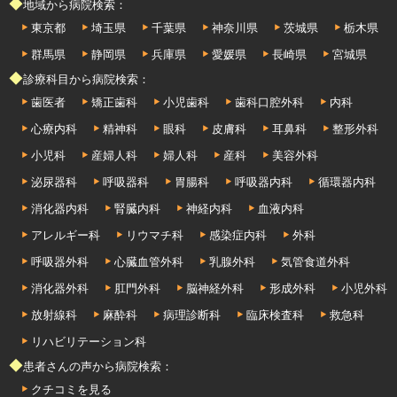
◆地域から病院検索：
東京都
埼玉県
千葉県
神奈川県
茨城県
栃木県
群馬県
静岡県
兵庫県
愛媛県
長崎県
宮城県
◆診療科目から病院検索：
歯医者
矯正歯科
小児歯科
歯科口腔外科
内科
心療内科
精神科
眼科
皮膚科
耳鼻科
整形外科
小児科
産婦人科
婦人科
産科
美容外科
泌尿器科
呼吸器科
胃腸科
呼吸器内科
循環器内科
消化器内科
腎臓内科
神経内科
血液内科
アレルギー科
リウマチ科
感染症内科
外科
呼吸器外科
心臓血管外科
乳腺外科
気管食道外科
消化器外科
肛門外科
脳神経外科
形成外科
小児外科
放射線科
麻酔科
病理診断科
臨床検査科
救急科
リハビリテーション科
◆患者さんの声から病院検索：
クチコミを見る