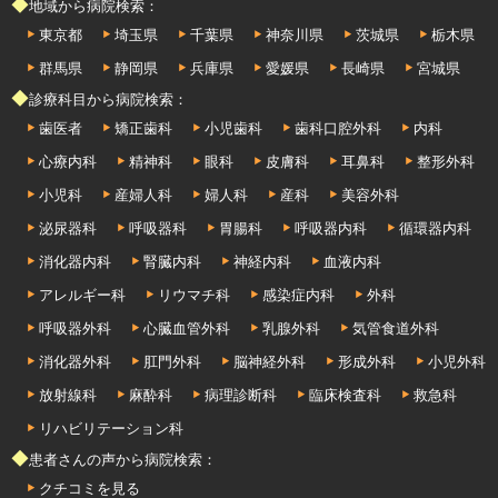
◆地域から病院検索：
東京都
埼玉県
千葉県
神奈川県
茨城県
栃木県
群馬県
静岡県
兵庫県
愛媛県
長崎県
宮城県
◆診療科目から病院検索：
歯医者
矯正歯科
小児歯科
歯科口腔外科
内科
心療内科
精神科
眼科
皮膚科
耳鼻科
整形外科
小児科
産婦人科
婦人科
産科
美容外科
泌尿器科
呼吸器科
胃腸科
呼吸器内科
循環器内科
消化器内科
腎臓内科
神経内科
血液内科
アレルギー科
リウマチ科
感染症内科
外科
呼吸器外科
心臓血管外科
乳腺外科
気管食道外科
消化器外科
肛門外科
脳神経外科
形成外科
小児外科
放射線科
麻酔科
病理診断科
臨床検査科
救急科
リハビリテーション科
◆患者さんの声から病院検索：
クチコミを見る