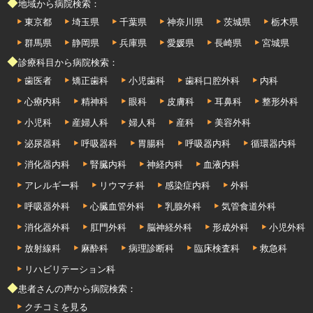
◆地域から病院検索：
東京都
埼玉県
千葉県
神奈川県
茨城県
栃木県
群馬県
静岡県
兵庫県
愛媛県
長崎県
宮城県
◆診療科目から病院検索：
歯医者
矯正歯科
小児歯科
歯科口腔外科
内科
心療内科
精神科
眼科
皮膚科
耳鼻科
整形外科
小児科
産婦人科
婦人科
産科
美容外科
泌尿器科
呼吸器科
胃腸科
呼吸器内科
循環器内科
消化器内科
腎臓内科
神経内科
血液内科
アレルギー科
リウマチ科
感染症内科
外科
呼吸器外科
心臓血管外科
乳腺外科
気管食道外科
消化器外科
肛門外科
脳神経外科
形成外科
小児外科
放射線科
麻酔科
病理診断科
臨床検査科
救急科
リハビリテーション科
◆患者さんの声から病院検索：
クチコミを見る