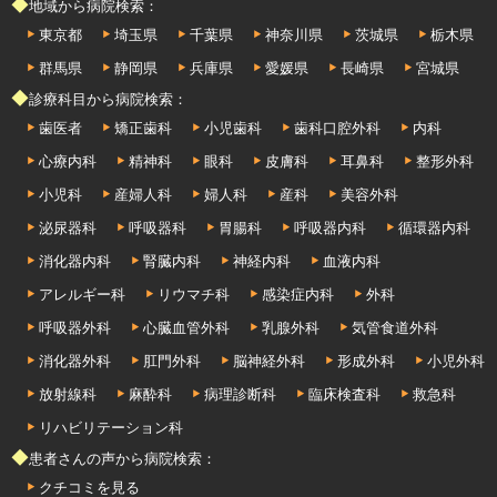
◆地域から病院検索：
東京都
埼玉県
千葉県
神奈川県
茨城県
栃木県
群馬県
静岡県
兵庫県
愛媛県
長崎県
宮城県
◆診療科目から病院検索：
歯医者
矯正歯科
小児歯科
歯科口腔外科
内科
心療内科
精神科
眼科
皮膚科
耳鼻科
整形外科
小児科
産婦人科
婦人科
産科
美容外科
泌尿器科
呼吸器科
胃腸科
呼吸器内科
循環器内科
消化器内科
腎臓内科
神経内科
血液内科
アレルギー科
リウマチ科
感染症内科
外科
呼吸器外科
心臓血管外科
乳腺外科
気管食道外科
消化器外科
肛門外科
脳神経外科
形成外科
小児外科
放射線科
麻酔科
病理診断科
臨床検査科
救急科
リハビリテーション科
◆患者さんの声から病院検索：
クチコミを見る