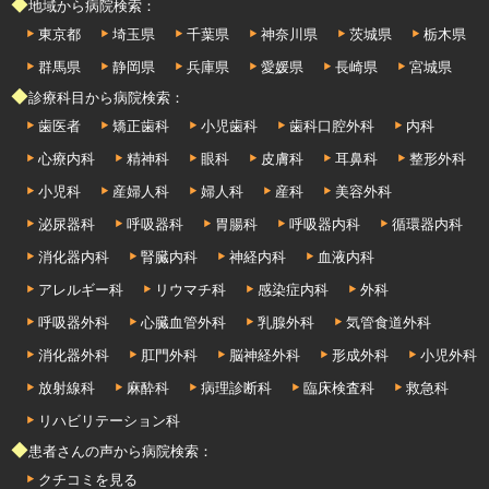
◆地域から病院検索：
東京都
埼玉県
千葉県
神奈川県
茨城県
栃木県
群馬県
静岡県
兵庫県
愛媛県
長崎県
宮城県
◆診療科目から病院検索：
歯医者
矯正歯科
小児歯科
歯科口腔外科
内科
心療内科
精神科
眼科
皮膚科
耳鼻科
整形外科
小児科
産婦人科
婦人科
産科
美容外科
泌尿器科
呼吸器科
胃腸科
呼吸器内科
循環器内科
消化器内科
腎臓内科
神経内科
血液内科
アレルギー科
リウマチ科
感染症内科
外科
呼吸器外科
心臓血管外科
乳腺外科
気管食道外科
消化器外科
肛門外科
脳神経外科
形成外科
小児外科
放射線科
麻酔科
病理診断科
臨床検査科
救急科
リハビリテーション科
◆患者さんの声から病院検索：
クチコミを見る