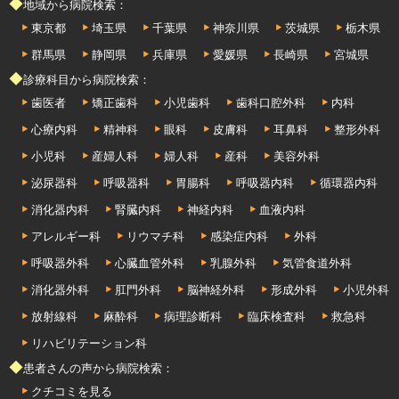
◆地域から病院検索：
東京都
埼玉県
千葉県
神奈川県
茨城県
栃木県
群馬県
静岡県
兵庫県
愛媛県
長崎県
宮城県
◆診療科目から病院検索：
歯医者
矯正歯科
小児歯科
歯科口腔外科
内科
心療内科
精神科
眼科
皮膚科
耳鼻科
整形外科
小児科
産婦人科
婦人科
産科
美容外科
泌尿器科
呼吸器科
胃腸科
呼吸器内科
循環器内科
消化器内科
腎臓内科
神経内科
血液内科
アレルギー科
リウマチ科
感染症内科
外科
呼吸器外科
心臓血管外科
乳腺外科
気管食道外科
消化器外科
肛門外科
脳神経外科
形成外科
小児外科
放射線科
麻酔科
病理診断科
臨床検査科
救急科
リハビリテーション科
◆患者さんの声から病院検索：
クチコミを見る