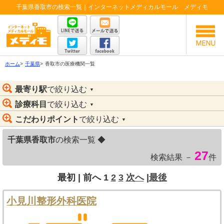
千葉県香取市の検索一覧｜インターネットメディカルモール メディモ
ホーム
>
千葉県
>
香取市の医療機関一覧
最寄り駅
で絞り込む
▼
診療科目
で絞り込む
▼
こだわりポイント
で絞り込む
▼
千葉県香取市
の検索一覧 ◆
27
検索結果 －
件
最初 |
前へ
1
2
3
次へ
|
最後
小見川整形外科医院