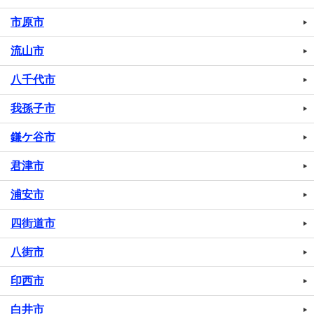
市原市
流山市
八千代市
我孫子市
鎌ケ谷市
君津市
浦安市
四街道市
八街市
印西市
白井市