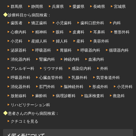
群馬県
静岡県
兵庫県
愛媛県
長崎県
宮城県
◆診療科目から病院検索：
歯医者
矯正歯科
小児歯科
歯科口腔外科
内科
心療内科
精神科
眼科
皮膚科
耳鼻科
整形外科
小児科
産婦人科
婦人科
産科
美容外科
泌尿器科
呼吸器科
胃腸科
呼吸器内科
循環器内科
消化器内科
腎臓内科
神経内科
血液内科
アレルギー科
リウマチ科
感染症内科
外科
呼吸器外科
心臓血管外科
乳腺外科
気管食道外科
消化器外科
肛門外科
脳神経外科
形成外科
小児外科
放射線科
麻酔科
病理診断科
臨床検査科
救急科
リハビリテーション科
◆患者さんの声から病院検索：
クチコミを見る
メディモについて