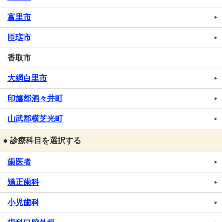
富里市
匝瑳市
香取市
大網白里市
印旛郡酒々井町
山武郡横芝光町
● 診療科目を選択する
歯医者
矯正歯科
小児歯科