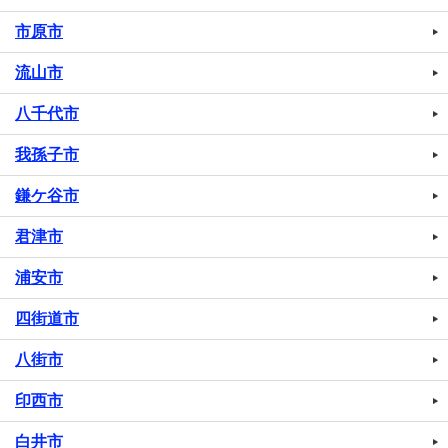
市原市
流山市
八千代市
我孫子市
鎌ケ谷市
君津市
浦安市
四街道市
八街市
印西市
白井市