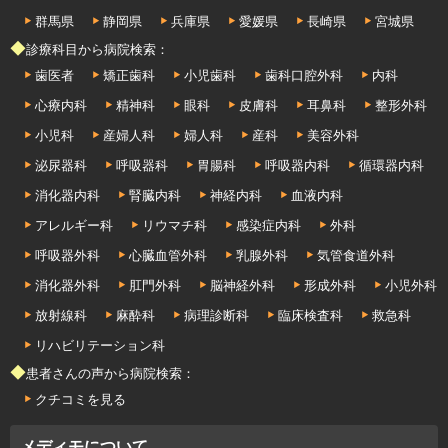
群馬県
静岡県
兵庫県
愛媛県
長崎県
宮城県
◆診療科目から病院検索：
歯医者
矯正歯科
小児歯科
歯科口腔外科
内科
心療内科
精神科
眼科
皮膚科
耳鼻科
整形外科
小児科
産婦人科
婦人科
産科
美容外科
泌尿器科
呼吸器科
胃腸科
呼吸器内科
循環器内科
消化器内科
腎臓内科
神経内科
血液内科
アレルギー科
リウマチ科
感染症内科
外科
呼吸器外科
心臓血管外科
乳腺外科
気管食道外科
消化器外科
肛門外科
脳神経外科
形成外科
小児外科
放射線科
麻酔科
病理診断科
臨床検査科
救急科
リハビリテーション科
◆患者さんの声から病院検索：
クチコミを見る
メディモについて