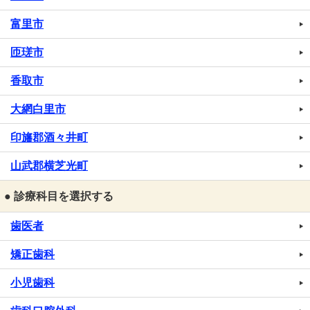
富里市
匝瑳市
香取市
大網白里市
印旛郡酒々井町
山武郡横芝光町
● 診療科目を選択する
歯医者
矯正歯科
小児歯科