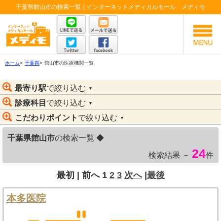
千葉県館山市の検索一覧｜インターネットメディカルモール メディモ
ホーム
>
千葉県
>
館山市の医療機関一覧
最寄り駅
で絞り込む
▼
診療科目
で絞り込む
▼
こだわりポイント
で絞り込む
▼
千葉県館山市
の検索一覧 ◆
24
検索結果 －
件
最初 |
前へ
1
2
3
次へ
|
最後
本多医院