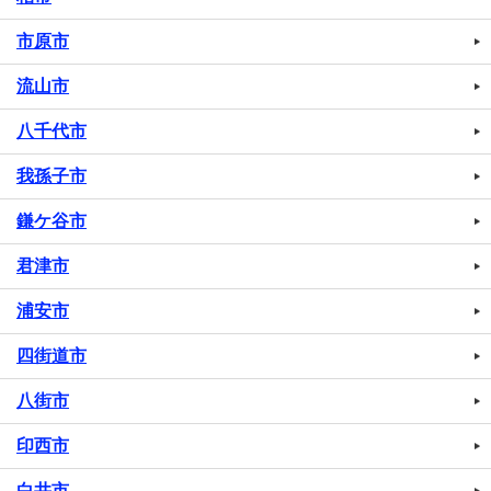
市原市
流山市
八千代市
我孫子市
鎌ケ谷市
君津市
浦安市
四街道市
八街市
印西市
白井市