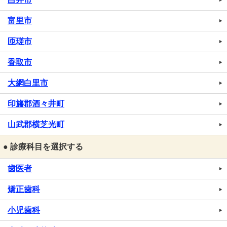
富里市
匝瑳市
香取市
大網白里市
印旛郡酒々井町
山武郡横芝光町
● 診療科目を選択する
歯医者
矯正歯科
小児歯科