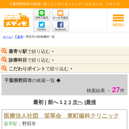
千葉県野田市の検索一覧｜インターネットメディカルモール メディモ
ホーム
>
千葉県
>
野田市の医療機関一覧
最寄り駅
で絞り込む
▼
診療科目
で絞り込む
▼
こだわりポイント
で絞り込む
▼
千葉県野田市
の検索一覧 ◆
27
検索結果 －
件
最初 |
前へ
1
2
3
次へ
|
最後
医療法人社団 栄草会 東町歯科クリニック
最寄駅
：
野田市