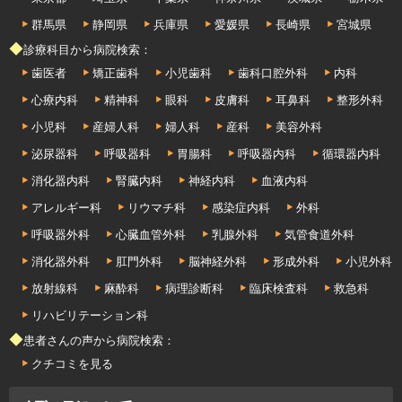
群馬県
静岡県
兵庫県
愛媛県
長崎県
宮城県
◆診療科目から病院検索：
歯医者
矯正歯科
小児歯科
歯科口腔外科
内科
心療内科
精神科
眼科
皮膚科
耳鼻科
整形外科
小児科
産婦人科
婦人科
産科
美容外科
泌尿器科
呼吸器科
胃腸科
呼吸器内科
循環器内科
消化器内科
腎臓内科
神経内科
血液内科
アレルギー科
リウマチ科
感染症内科
外科
呼吸器外科
心臓血管外科
乳腺外科
気管食道外科
消化器外科
肛門外科
脳神経外科
形成外科
小児外科
放射線科
麻酔科
病理診断科
臨床検査科
救急科
リハビリテーション科
◆患者さんの声から病院検索：
クチコミを見る